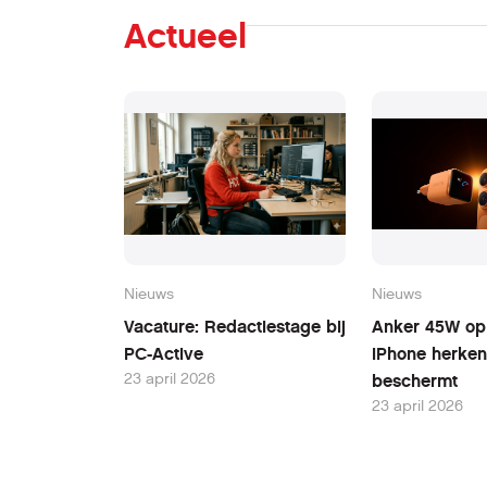
Actueel
Nieuws
Nieuws
Vacature: Redactiestage bij
Anker 45W opl
PC-Active
iPhone herken
23 april 2026
beschermt
23 april 2026