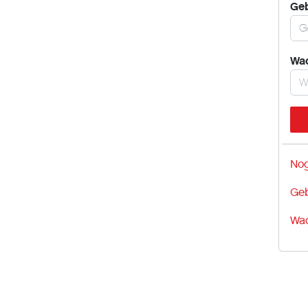
Ge
Wa
Nog
Geb
Wac