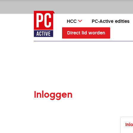
Ga
direct
naar
HCC
PC-Active edities
inhoud
Direct lid worden
Inloggen
Inl