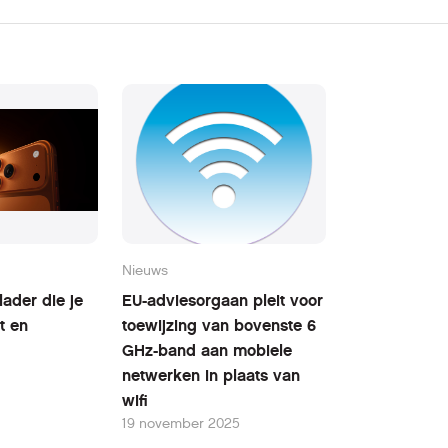
Nieuws
ader die je
EU-adviesorgaan pleit voor
t en
toewijzing van bovenste 6
GHz-band aan mobiele
netwerken in plaats van
wifi
19 november 2025