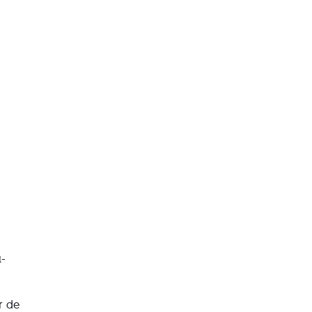
α-
r de