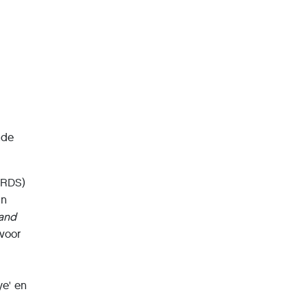
nde
ARDS)
an
and
voor
ye' en