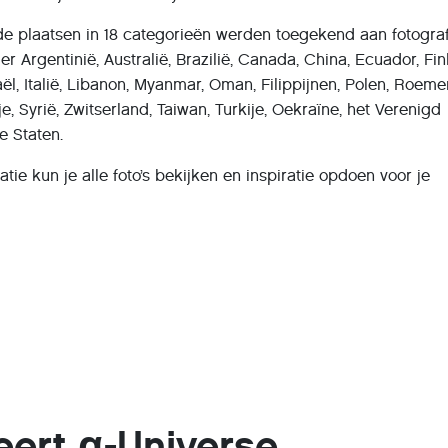
de plaatsen in 18 categorieën werden toegekend aan fotograf
r Argentinië, Australië, Brazilië, Canada, China, Ecuador, Fin
sraël, Italië, Libanon, Myanmar, Oman, Filippijnen, Polen, Roeme
, Syrië, Zwitserland, Taiwan, Turkije, Oekraïne, het Verenigd
e Staten.
tie kun je alle foto’s bekijken en inspiratie opdoen voor je
eert α-Universe,