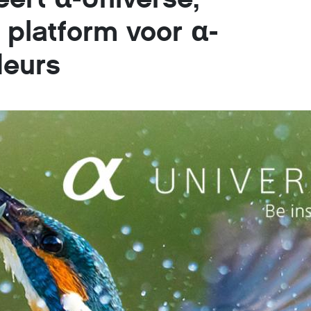
f platform voor α-
eurs