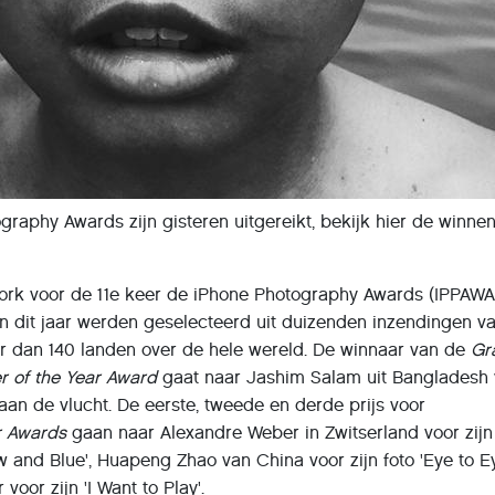
ography Awards zijn gisteren uitgereikt, bekijk hier de winne
ork voor de 11e keer de iPhone Photography Awards (IPPAW
an dit jaar werden geselecteerd uit duizenden inzendingen v
er dan 140 landen over de hele wereld. De winnaar van de
Gr
r of the Year Award
gaat naar Jashim Salam uit Bangladesh 
.aan de vlucht. De eerste, tweede en derde prijs voor
r Awards
gaan naar Alexandre Weber in Zwitserland voor zijn
ow and Blue', Huapeng Zhao van China voor zijn foto 'Eye to E
oor zijn 'I Want to Play'.