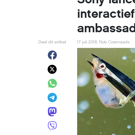
interactie
ambassad
Deel dit artikel
17 juli 2018
,
Rob Coenraads