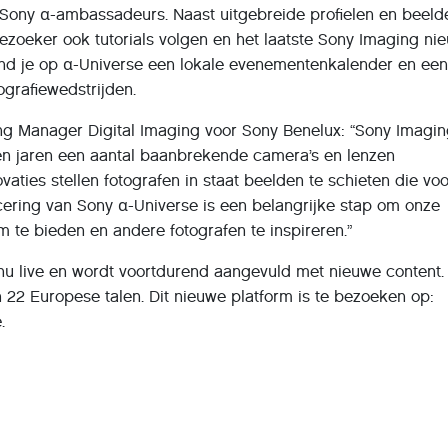
 Sony α-ambassadeurs. Naast uitgebreide profielen en beeld
bezoeker ook tutorials volgen en het laatste Sony Imaging ni
nd je op α-Universe een lokale evenementenkalender en ee
ografiewedstrijden.
ng Manager Digital Imaging voor Sony Benelux: “Sony Imagi
en jaren een aantal baanbrekende camera’s en lenzen
vaties stellen fotografen in staat beelden te schieten die vo
cering van Sony α-Universe is een belangrijke stap om onze
te bieden en andere fotografen te inspireren.”
nu live en wordt voortdurend aangevuld met nieuwe content.
n 22 Europese talen. Dit nieuwe platform is te bezoeken op:
.