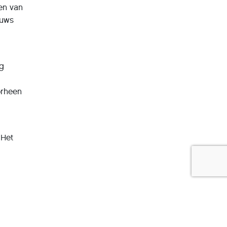
en van
euws
n
ng
orheen
 Het