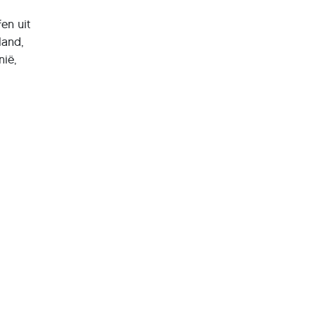
en uit
land,
nië,