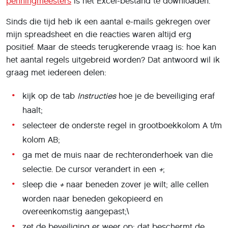
penningmeesters
is het Excel-bestand te downloaden.
Sinds die tijd heb ik een aantal e-mails gekregen over
mijn spreadsheet en die reacties waren altijd erg
positief. Maar de steeds terugkerende vraag is: hoe kan
het aantal regels uitgebreid worden? Dat antwoord wil ik
graag met iedereen delen:
kijk op de tab
Instructies
hoe je de beveiliging eraf
haalt;
selecteer de onderste regel in grootboekkolom A t/m
kolom AB;
ga met de muis naar de rechteronderhoek van die
selectie. De cursor verandert in een
+
;
sleep die
+
naar beneden zover je wilt; alle cellen
worden naar beneden gekopieerd en
overeenkomstig aangepast;\
zet de beveiliging er weer op: dat beschermt de