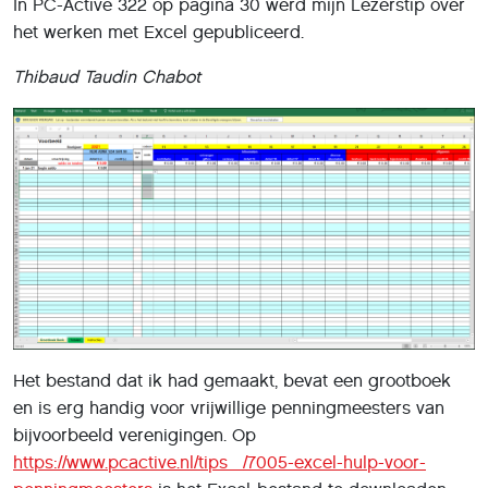
In PC-Active 322 op pagina 30 werd mijn Lezerstip over
het werken met Excel gepubliceerd.
Thibaud Taudin Chabot
Het bestand dat ik had gemaakt, bevat een grootboek
en is erg handig voor vrijwillige penningmeesters van
bijvoorbeeld verenigingen. Op
https://www.pcactive.nl/tips_/7005-excel-hulp-voor-