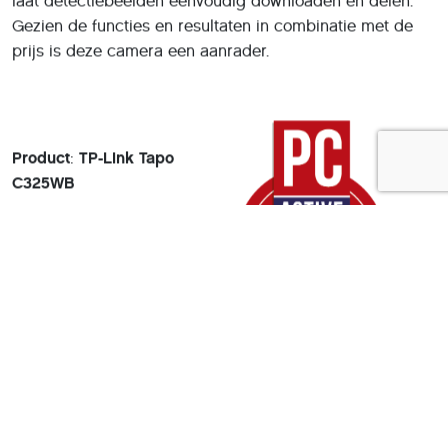
laat detectiebeelden eenvoudig downloaden en delen.
Gezien de functies en resultaten in combinatie met de
prijs is deze camera een aanrader.
Product
:
TP-Link Tapo
C325WB
Adviesprijs:
€ 89,-
Pluspunten:
* helder beeld (altijd in kleur)
* prima detectie met alle opslagopties