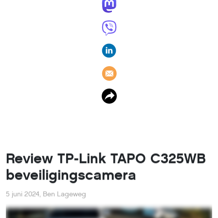
Review TP-Link TAPO C325WB
beveiligingscamera
5 juni 2024
,
Ben Lageweg