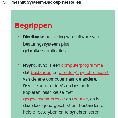
5: Timeshift Systeem-Back-up herstellen
Begrippen
Distributie
: bundeling van software van
besturingssysteem plus
gebruikersapplicaties
RSync
: sync is een
computerprogramma
dat
bestanden
en
directory’s
synchroniseert
van de ene computer naar de andere.
Rsync kan directory’s en bestanden
kopiëren, naar keuze met
gegevenscompressie
en
recursie
, en is
daardoor goed geschikt om bestanden en
hele directorybomen te synchroniseren