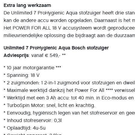
Extra lang werkzaam
De Unlimited 7 ProHygienic Aqua stofzuiger heeft drie sta
kan de andere accu worden opgeladen. Daarnaast is het mo
Het POWER FOR ALL 18 V accusysteem wordt geproduceerd i
milieuvriendelijke oplossing die bijdraagt aan de duurza
Unlimited 7 ProHygienic Aqua Bosch stofzuiger
Adviesprijs
: vanaf € 549,- **
* 10 jaar motorgarantie ***
* Spanning: 18 V
* 2 zuigmonden: 1 2-in-1 zuigmond voor stofzuigen en dweile
* Maximale werktijd dankzij het Power For All **** verwis
* Werktijd met een 3 Ah accu: tot 40 min. in Eco-modus en 
* TurboSpin Motor: snel, licht en krachtig.
* Eenvoudig, hygiënisch legen van het stofreservoir en geen 
* Inhoud stofreservoir: 0,3l
* Oplaadtijd: 4u-5u