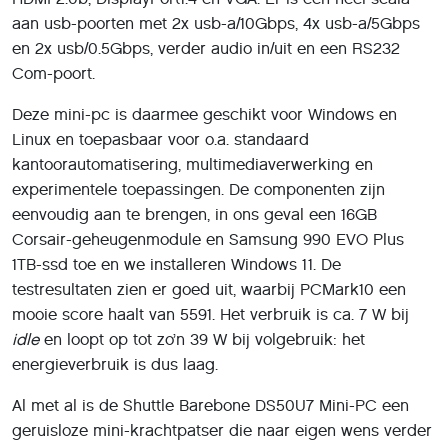
aan usb-poorten met 2x usb-a/10Gbps, 4x usb-a/5Gbps
en 2x usb/0.5Gbps, verder audio in/uit en een RS232
Com-poort.
Deze mini-pc is daarmee geschikt voor Windows en
Linux en toepasbaar voor o.a. standaard
kantoorautomatisering, multimediaverwerking en
experimentele toepassingen. De componenten zijn
eenvoudig aan te brengen, in ons geval een 16GB
Corsair-geheugenmodule en Samsung 990 EVO Plus
1TB-ssd toe en we installeren Windows 11. De
testresultaten zien er goed uit, waarbij PCMark10 een
mooie score haalt van 5591. Het verbruik is ca. 7 W bij
idle
en loopt op tot zo’n 39 W bij volgebruik: het
energieverbruik is dus laag.
Al met al is de Shuttle Barebone DS50U7 Mini-PC een
geruisloze mini-krachtpatser die naar eigen wens verder