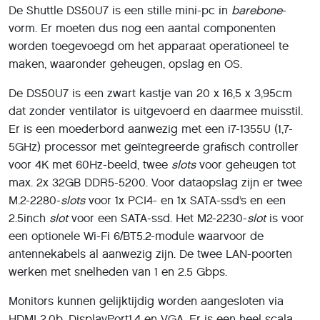
De Shuttle DS50U7 is een stille mini-pc in
barebone
-
vorm. Er moeten dus nog een aantal componenten
worden toegevoegd om het apparaat operationeel te
maken, waaronder geheugen, opslag en OS.
De DS50U7 is een zwart kastje van 20 x 16,5 x 3,95cm
dat zonder ventilator is uitgevoerd en daarmee muisstil.
Er is een moederbord aanwezig met een i7-1355U (1,7-
5GHz) processor met geïntegreerde grafisch controller
voor 4K met 60Hz-beeld, twee
slots
voor geheugen tot
max. 2x 32GB DDR5-5200. Voor dataopslag zijn er twee
M.2-2280-
slots
voor 1x PCI4- en 1x SATA-ssd’s en een
2.5inch
slot
voor een SATA-ssd. Het M2-2230-
slot
is voor
een optionele Wi-Fi 6/BT5.2-module waarvoor de
antennekabels al aanwezig zijn. De twee LAN-poorten
werken met snelheden van 1 en 2.5 Gbps.
Monitors kunnen gelijktijdig worden aangesloten via
HDMI 2.0b, DisplayPort1.4 en VGA. Er is een heel scala