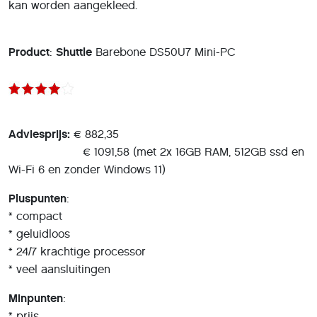
kan worden aangekleed.
Product
:
Shuttle
Barebone DS50U7 Mini-PC
Adviesprijs:
€ 882,35
€ 1091,58 (met 2x 16GB RAM, 512GB ssd en
Wi-Fi 6 en zonder Windows 11)
Pluspunten
:
* compact
* geluidloos
* 24/7 krachtige processor
* veel aansluitingen
Minpunten
:
* prijs