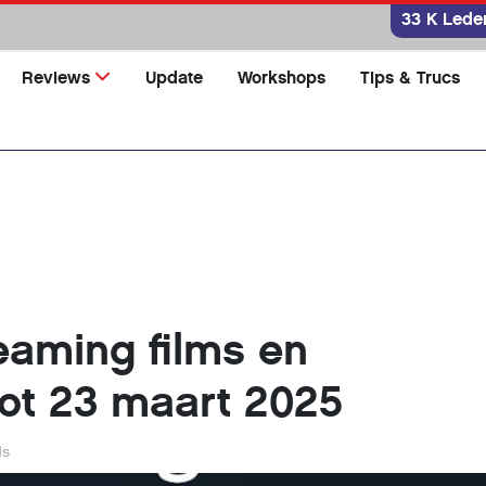
33 K Lede
Reviews
Update
Workshops
Tips & Trucs
eaming films en
tot 23 maart 2025
ds