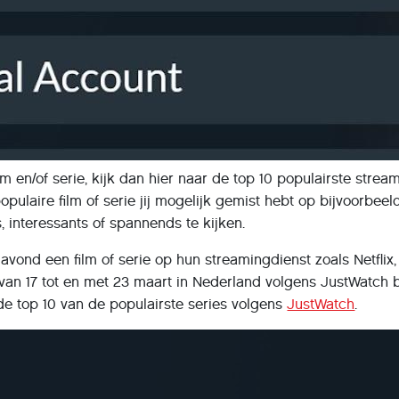
lm en/of serie, kijk dan hier naar de top 10 populairste stre
opulaire film of serie jij mogelijk gemist hebt op bijvoorbeel
, interessants of spannends te kijken.
vond een film of serie op hun streamingdienst zoals Netflix,
 van 17 tot en met 23 maart in Nederland volgens JustWatch 
 de top 10 van de populairste series volgens
JustWatch
.