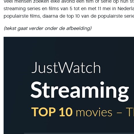
Veel mensen zoeken elke avond een film of serie op hun str
streaming series en films van 5 tot en met 11 mei in Nede
populairste films, daarna de top 10 van de populairste ser
(tekst gaat verder onder de afbeelding)