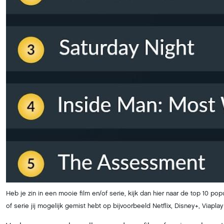
Heb je zin in een mooie film en/of serie, kijk dan hier naar de top 10 po
of serie jij mogelijk gemist hebt op bijvoorbeeld Netflix, Disney+, Viapl