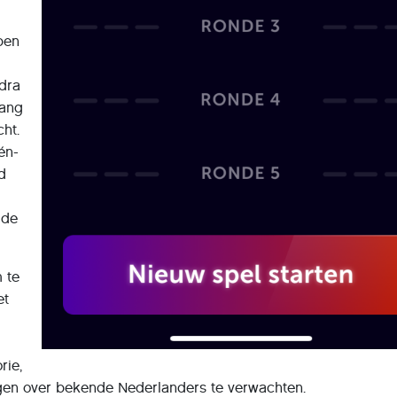
ben
dra
vang
cht.
én-
d
 de
m te
et
rie,
gen over bekende Nederlanders te verwachten.