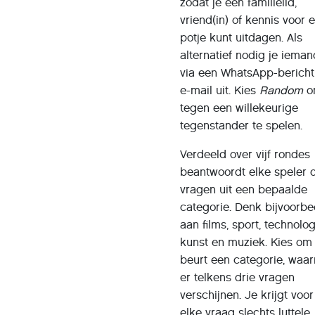
zodat je een familielid,
vriend(in) of kennis voor 
potje kunt uitdagen. Als
alternatief nodig je iema
via een WhatsApp-bericht
e-mail uit. Kies
Random
o
tegen een willekeurige
tegenstander te spelen.
Verdeeld over vijf rondes
beantwoordt elke speler d
vragen uit een bepaalde
categorie. Denk bijvoorbe
aan films, sport, technolog
kunst en muziek. Kies om
beurt een categorie, waa
er telkens drie vragen
verschijnen. Je krijgt voor
elke vraag slechts luttele