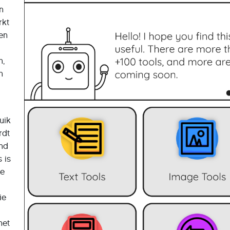
n
rkt
en
n,
n
uik
rdt
ond
s is
ie
ie
het