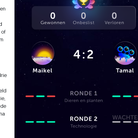
een
nd
 of
m
rie
eld
ie,
 de
rna