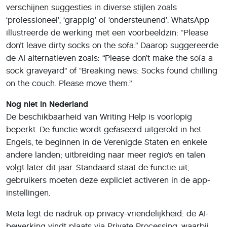
verschijnen suggesties in diverse stijlen zoals
‘professioneel’, ‘grappig’ of ‘ondersteunend’. WhatsApp
illustreerde de werking met een voorbeeldzin: “Please
don’t leave dirty socks on the sofa.” Daarop suggereerde
de AI alternatieven zoals: “Please don’t make the sofa a
sock graveyard” of “Breaking news: Socks found chilling
on the couch. Please move them.”
Nog niet in Nederland
De beschikbaarheid van Writing Help is voorlopig
beperkt. De functie wordt gefaseerd uitgerold in het
Engels, te beginnen in de Verenigde Staten en enkele
andere landen; uitbreiding naar meer regio’s en talen
volgt later dit jaar. Standaard staat de functie uit;
gebruikers moeten deze expliciet activeren in de app-
instellingen.
Meta legt de nadruk op privacy-vriendelijkheid: de AI-
bewerking vindt plaats via Private Processing, waarbij