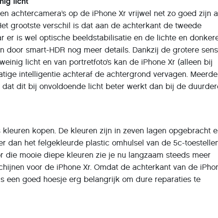
nig licht
 en achtercamera’s op de iPhone Xr vrijwel net zo goed zijn a
et grootste verschil is dat aan de achterkant de tweede
r er is wel optische beeldstabilisatie en de lichte en donker
ten door smart-HDR nog meer details. Dankzij de grotere sen
weinig licht en van portretfoto’s kan de iPhone Xr (alleen bij
tige intelligentie achteraf de achtergrond vervagen. Meerde
 dat dit bij onvoldoende licht beter werkt dan bij de duurde
s kleuren kopen. De kleuren zijn in zeven lagen opgebracht 
r dan het felgekleurde plastic omhulsel van de 5c-toestelle
or die mooie diepe kleuren zie je nu langzaam steeds meer
chijnen voor de iPhone Xr. Omdat de achterkant van de iPho
is een goed hoesje erg belangrijk om dure reparaties te