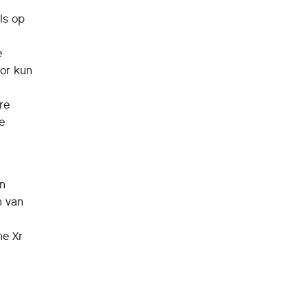
ls op
e
sor kun
re
re
en
n van
ne Xr