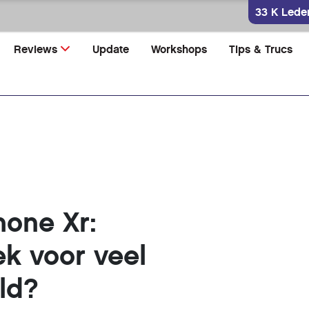
33 K Lede
Reviews
Update
Workshops
Tips & Trucs
hone Xr:
ek voor veel
ld?