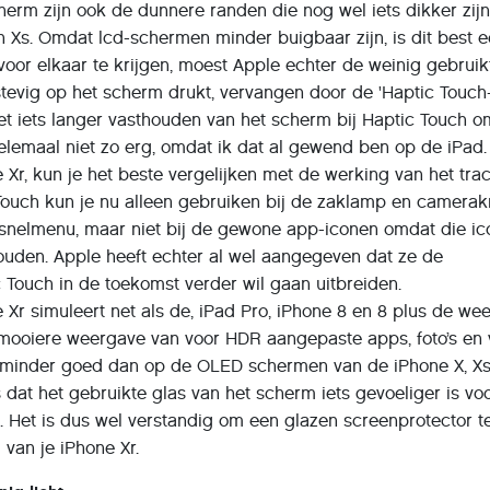
herm zijn ook de dunnere randen die nog wel iets dikker zij
n Xs. Omdat lcd-schermen minder buigbaar zijn, is dit best 
voor elkaar te krijgen, moest Apple echter de weinig gebruik
e stevig op het scherm drukt, vervangen door de 'Haptic Touch
 het iets langer vasthouden van het scherm bij Haptic Touch 
 helemaal niet zo erg, omdat ik dat al gewend ben op de iPad.
 Xr, kun je het beste vergelijken met de werking van het tr
ouch kun je nu alleen gebruiken bij de zaklamp en camerak
t snelmenu, maar niet bij de gewone app-iconen omdat die i
thouden. Apple heeft echter al wel aangegeven dat ze de
Touch in de toekomst verder wil gaan uitbreiden.
Xr simuleert net als de, iPad Pro, iPhone 8 en 8 plus de we
 mooiere weergave van voor HDR aangepaste apps, foto’s en 
 minder goed dan op de OLED schermen van de iPhone X, Xs
s dat het gebruikte glas van het scherm iets gevoeliger is vo
 Het is dus wel verstandig om een glazen screenprotector t
van je iPhone Xr.