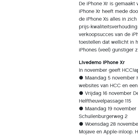
De iPhone Xr is gemaakt v
iPhone Xr heeft mede door
de iPhone Xs alles in zic
prijs-kwaliteitsverhouding
verkoopsucces van de iPh
toestellen dat wellicht i
iPhones (veel) gunstiger zi
Livedemo iPhone Xr
In november geeft HCC!ap
● Maandag 5 november Hou
websites van HCC en een 
● Vrijdag 16 november Den
Helftheuvelpassage 115
● Maandag 19 november Ame
Schuilenburgerweg 2
● Woensdag 28 november 
Mojave en Apple-inloop. He