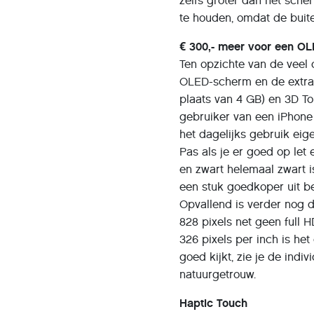
zelfs groter dan het sch
te houden, omdat de buite
€ 300,- meer voor een O
Ten opzichte van de veel
OLED-scherm en de extra 
plaats van 4 GB) en 3D To
gebruiker van een iPhone
het dagelijks gebruik eige
Pas als je er goed op let 
en zwart helemaal zwart i
een stuk goedkoper uit b
Opvallend is verder nog d
828 pixels net geen full H
326 pixels per inch is he
goed kijkt, zie je de indiv
natuurgetrouw.
Haptic Touch