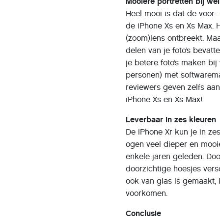
Mooiere portretten bij wei
Heel mooi is dat de voor-
de iPhone Xs en Xs Max. H
(zoom)lens ontbreekt. Maa
delen van je foto’s bevat
je betere foto’s maken bij 
personen) met softwarema
reviewers geven zelfs aan
iPhone Xs en Xs Max!
Leverbaar in zes kleuren
De iPhone Xr kun je in ze
ogen veel dieper en mooie
enkele jaren geleden. Do
doorzichtige hoesjes vers
ook van glas is gemaakt, 
voorkomen.
Conclusie