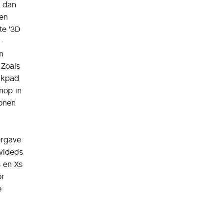
n dan
een
te '3D
-
om
 Zoals
ackpad
nop in
conen
ergave
video’s
 en Xs
or
e