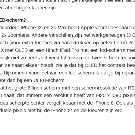
erm van de iPhone 8 Plus en toch gemakkelijker met één hand
n afmetingen kleiner zijn.
LED-scherm?
 duurdere iPhone Xs en Xs Max heeft Apple vooral bespaard 
2x zoomlens. Andere verschillen zijn het werkgeheugen (3 
uch (voor extra functies via hard drukken op het scherm). Al
 X met OLED en een 11inch iPad Pro met een lcd-scherm mer
nlijk niet zo heel veel verschil tussen die twee schermtechni
en ze naast elkaar houdt, zie je dat bij OLED het contrast bet
s. Bijkomend voordeel van een lcd-scherm is dat je bij repar
ent dan bij een OLED-scherm.
at het grote 6,1inch scherm met een schermresolutie van 179
D haalt, dat immers een resolutie heeft van 1920 x 1080 pixel
t qua scherpte echter vergelijkbaar met de iPhone 8. Ook als 
iduele pixels niet bij de iPhone Xr en de kleuren zijn erg