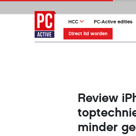
Ga
direct
naar
HCC
PC-Active edities
inhoud
Direct lid worden
Review iP
toptechni
minder ge