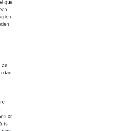
el qua
 een
orzien
eden
r de
en dan
ere
k
one Xr
r is