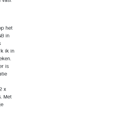
 vast
op het
GB in
s
k ik in
eken.
er is
atie
2 x
s. Met
je