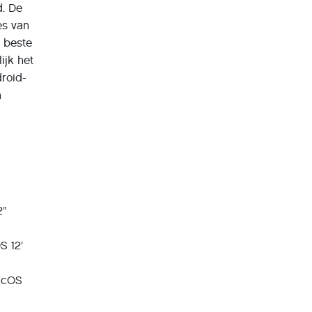
d. De
es van
e beste
ijk het
roid-
n
2”
S 12’
MacOS