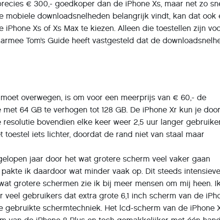
 precies € 300,- goedkoper dan de iPhone Xs, maar net zo sn
ge mobiele downloadsnelheden belangrijk vindt, kan dat ook
 iPhone Xs of Xs Max te kiezen. Alleen die toestellen zijn vo
rmee Tom’s Guide heeft vastgesteld dat de downloadsnelh
 moet overwegen, is om voor een meerprijs van € 60,- de
 met 64 GB te verhogen tot 128 GB. De iPhone Xr kun je doo
 resolutie bovendien elke keer weer 2,5 uur langer gebruik
t toestel iets lichter, doordat de rand niet van staal maar
gelopen jaar door het wat grotere scherm veel vaker gaan
pakte ik daardoor wat minder vaak op. Dit steeds intensiev
wat grotere schermen zie ik bij meer mensen om mij heen. I
 veel gebruikers dat extra grote 6,1 inch scherm van de iPh
de gebruikte schermtechniek. Het lcd-scherm van de iPhone X