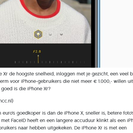
 Xr de hoogste snelheid, inloggen met je gezicht, een veel 
rm voor iPhone-gebruikers die niet meer € 1.000,- willen ui
 goed is die iPhone Xr?
hcc.nl)
euro’s goedkoper is dan de iPhone X, sneller is, betere foto’
 met FaceID heeft en een langere accuduur klinkt als een iP
bruikers naar hebben uitgekeken. De iPhone Xr is met een