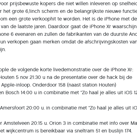
oor prijsbewuste kopers die niet willen inleveren op snelhei
 het grote 6,1inch scherm en de belangrijkste nieuwe functi
h om een grote verkoophit te worden. Het is de iPhone met d
 van de laatste jaren. Daardoor gaat de iPhone Xr waarschijnl
one 6 evenaren en zullen de fabrikanten van de duurste And
n hun verkopen gaan merken omdat de afschrijvingskosten va
jn.
ple de volgende korte livedemonstratie over de iPhone Xr:
ten 5 nov 21:30 u na de presentatie over de hack bij de
Apple-inloop. Onderdoor 158 (naast station Houten)
 Bosch 14:00 u in combinatie met “Zo haal je alles uit iOS 1
rsfoort 20:00 u. in combinatie met “Zo haal je alles uit iO
Amstelveen 20:15 u. Orion 3 in combinatie met info over 
t wijkcentrum is bereikbaar via sneltram 51 en buslijn 174.