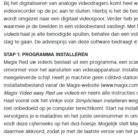
wordt omgezet naar een digitaal videospoor. Verder heb
waarmee je de beelden in een videobestand vastlegt. Me
video’s
haal je alle benodigde spullen, behalve dan een vid
slag te gaan. De adviesprijs van deze software bedraagt € 
STAP 1: PROGRAMMA INSTALLEREN
Magix Red uw video’s bestaat uit een programma, een scar
omvormer voor het aansluiten van videoapparatuur. Instal
meegeleverde schijf. Heeft je machine geen cd/dvd-statio
installatiebestand vanaf de Magix-website (www.magix.com).
Magix Video easy Red uw video’s
en neem alle instructies d
Haal vooral ook het vinkje voor
Simpliclean installeren
weg,
niet onbedoeld op je computer terechtkomt. Start na insta
vervolgens je e-mailadres en het juiste serienummer in om 
vindt deze cijferreeks op het dvd-hoesje. Mogelijk stelt M
daarmee akkoord, zodat je met de laatste versie van het 