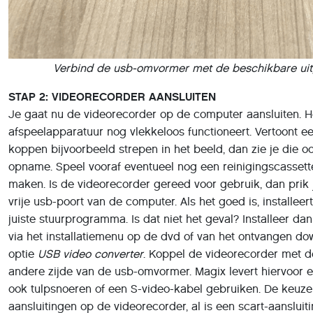
Verbind de usb-omvormer met de beschikbare uit
STAP 2: VIDEORECORDER AANSLUITEN
Je gaat nu de videorecorder op de computer aansluiten. He
afspeelapparatuur nog vlekkeloos functioneert. Vertoont 
koppen bijvoorbeeld strepen in het beeld, dan zie je die o
opname. Speel vooraf eventueel nog een reinigingscasset
maken. Is de videorecorder gereed voor gebruik, dan prik
vrije usb-poort van de computer. Als het goed is, installe
juiste stuurprogramma. Is dat niet het geval? Installeer 
via het installatiemenu op de dvd of van het ontvangen do
optie
USB video converter
. Koppel de videorecorder met 
andere zijde van de usb-omvormer. Magix levert hiervoor 
ook tulpsnoeren of een S-video-kabel gebruiken. De keuze
aansluitingen op de videorecorder, al is een scart-aansluit
geval de schakelaar van de scart-stekker op
OUT
.