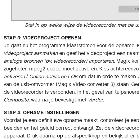
Stel in op welke wijze de videorecorder met de
STAP 3: VIDEOPROJECT OPENEN
Je gaat nu het programma klaarstomen voor de opname. Kl
videoproject aanmaken
en geef het videoproject een naam
analoge bronnen (bv. videorecorder) importeren
. Magix ko
zogeheten mpeg2-codec moet activeren. Kies achtereenv
activeren
/
Online activeren
/
OK
om dat in orde te maken. 
van de usb-omvormer (Magix Video converter 3) staan. G
de videorecorder is verbonden. In het geval van tulpsnoere
Composite
, waarna je bevestigt met
Verder
.
STAP 4: OPNAME-INSTELLINGEN
Voordat je een definitieve opname maakt, controleer je ee
beelden en het geluid correct ontvangt. Zet de videorecord
apparaat. Druk daarna op de afspeelknop en bekijk of er be
Hoor je ook geluid, dan is het programma in principe ge
digitaliseren. Toch is het verstandig om nog even de reste