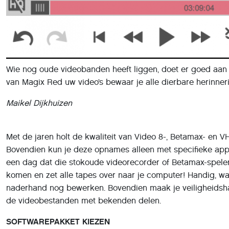
Wie nog oude videobanden heeft liggen, doet er goed aan o
van Magix Red uw video’s bewaar je alle dierbare herinner
Maikel Dijkhuizen
Met de jaren holt de kwaliteit van Video 8-, Betamax- en V
Bovendien kun je deze opnames alleen met specifieke appa
een dag dat die stokoude videorecorder of Betamax-speler 
komen en zet alle tapes over naar je computer! Handig, w
naderhand nog bewerken. Bovendien maak je veiligheidsh
de videobestanden met bekenden delen.
SOFTWAREPAKKET KIEZEN
Bij het digitaliseren van analoge videodragers komt heel wa
videorecorder op de pc aan te sluiten. Hierbij is het de be