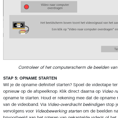
Controleer of het computerscherm de beelden van
STAP 5: OPNAME STARTEN
Wil je de opname definitief starten? Spoel de videotape t
opnieuw op de afspeelknop. Klik direct daarna op
Video n
opname te starten. Houd er rekening mee dat de opname n
van de videoband. Via
Video-overdracht beëindigen
stop j
vervolgens voor
Videobewerking starten
om de beelden naa
bijvoorbeeld aan het roteren van gekantelde video’s of het 
Wil je het videoproject afronden? Klik achtereenvolgens o