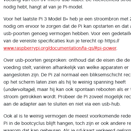
Voor het laatste Pi 3 Model B+ heb je een stroombron me
nodig om ervoor te zorgen dat de Pi kan opstarten en dat a
usb-poorten genoeg vermogen hebben. Voor een gedetaillee
van de vereiste specificaties kun je terecht op https://
www.raspberrypi.org/documentation/fa-qs/#pi-power
.
Over usb-poorten gesproken: onthoud dat de eisen die de
voeding stelt, variëren afhankelijk van welke apparaten er
aangesloten zijn. De Pi zal normaal een bliksemschicht re
op het scherm laten zien als hij te weinig spanning heeft
(
undervoltage
), maar hij kan ook spontaan rebooten als er 
stroom getrokken wordt. Probeer de Pi zoveel mogelijk re
aan de adapter aan te sluiten en niet via een usb-hub.
Ook al is te weinig vermogen de meest voorkomende rede
Pi in de bootcyclus blijft hangen, toch zijn er ook andere 
waarom dat kan gebeuren. Als je sd-kaart verkeerd geform
of een update van Raspbian fout is gegaan, kan de Pi ook