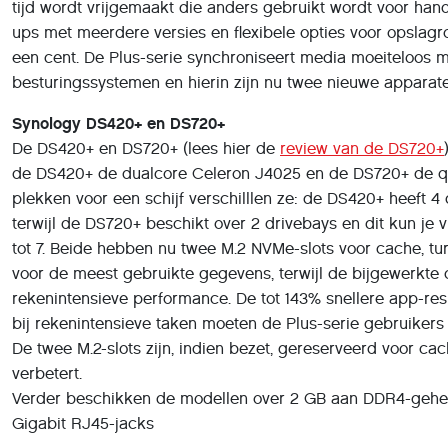
tijd wordt vrijgemaakt die anders gebruikt wordt voor ha
ups met meerdere versies en flexibele opties voor opslagro
een cent. De Plus-serie synchroniseert media moeiteloos m
besturingssystemen en hierin zijn nu twee nieuwe apparate
Synology DS420+ en DS720+
De DS420+ en DS720+ (lees hier de
review van de DS720+
de DS420+ de dualcore Celeron J4025 en de DS720+ de q
plekken voor een schijf verschilllen ze: de DS420+ heeft 4 d
terwijl de DS720+ beschikt over 2 drivebays en dit kun je 
tot 7. Beide hebben nu twee M.2 NVMe-slots voor cache, tur
voor de meest gebruikte gegevens, terwijl de bijgewerkte
rekenintensieve performance. De tot 143% snellere app-re
bij rekenintensieve taken moeten de Plus-serie gebruikers in
De twee M.2-slots zijn, indien bezet, gereserveerd voor cac
verbetert.
Verder beschikken de modellen over 2 GB aan DDR4-geheu
Gigabit RJ45-jacks