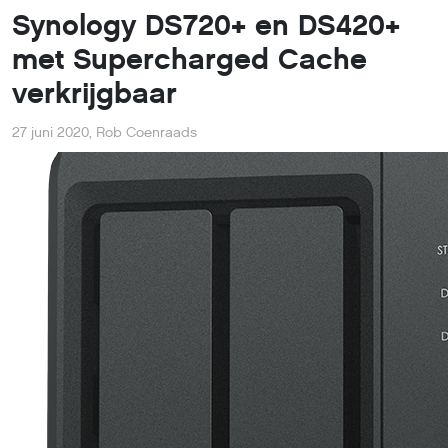
Synology DS720+ en DS420+
met Supercharged Cache
verkrijgbaar
27 juni 2020
,
Rob Coenraads