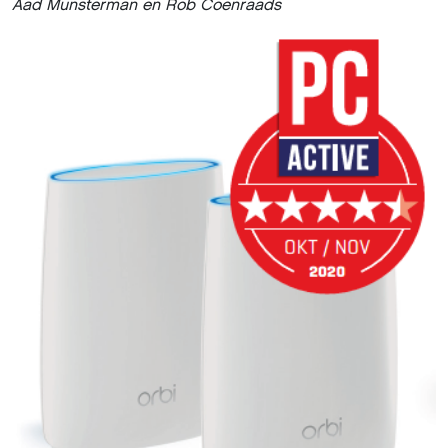
Aad Munsterman en Rob Coenraads