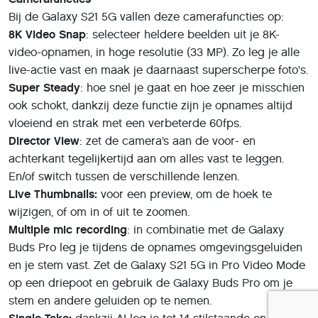
Bij de Galaxy S21 5G vallen deze camerafuncties op:
8K Video Snap
: selecteer heldere beelden uit je 8K-
video-opnamen, in hoge resolutie (33 MP). Zo leg je alle
live-actie vast en maak je daarnaast superscherpe foto's.
Super Steady
: hoe snel je gaat en hoe zeer je misschien
ook schokt, dankzij deze functie zijn je opnames altijd
vloeiend en strak met een verbeterde 60fps.
Director View
: zet de camera’s aan de voor- en
achterkant tegelijkertijd aan om alles vast te leggen.
En/of switch tussen de verschillende lenzen.
Live Thumbnails:
voor een preview, om de hoek te
wijzigen, of om in of uit te zoomen.
Multiple mic recording
: in combinatie met de Galaxy
Buds Pro leg je tijdens de opnames omgevingsgeluiden
en je stem vast. Zet de Galaxy S21 5G in Pro Video Mode
op een driepoot en gebruik de Galaxy Buds Pro om je
stem en andere geluiden op te nemen.