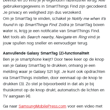
bevindt en zo vind je je eigendom razendsnel terug. Alle
gebruikersgegevens in SmartThings Find zijn gecodeerd.
Je privacy en veiligheid zijn dus verzekerd.
Om je SmartTag te vinden, schakel je
Notify me when it’s
found
in op
SmartThings Find
. Zodra je SmartTag boven
water is, krijg je een notificatie van SmartThings Find.
Met tools als
Search nearby
,
Navigate
en
Ring
vind je
jouw spullen nog sneller en eenvoudiger terug.
Aanvullende Galaxy SmartTag (2)-functionaliteit
Ben je je smartphone kwijt? Door twee keer op de knop
van je Galaxy SmartTag te drukken, ontvang je een
melding waar je Galaxy S21 ligt. Je kunt ook opdrachten
via SmartThings instellen, door eenmaal op de knop te
drukken (3). Zo stel je bijvoorbeeld in dat als je bij
thuiskomst op de knop drukt, automatisch de lichten en
TV aangaan (4).
Ga naar
SamsungMobilePress.com
voor een video met