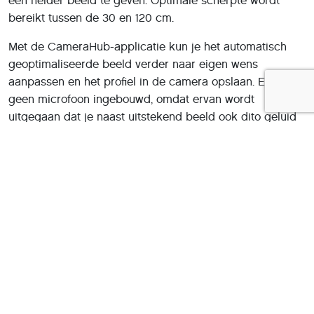
een helder beeld te geven. Optimale scherpte wordt
bereikt tussen de 30 en 120 cm.
Met de CameraHub-applicatie kun je het automatisch
geoptimaliseerde beeld verder naar eigen wens
aanpassen en het profiel in de camera opslaan. Er is
geen microfoon ingebouwd, omdat ervan wordt
uitgegaan dat je naast uitstekend beeld ook dito geluid
wilt hebben.
Wil je bij het genereren van content en bij
videoconferenties professionele kwaliteit uitstralen, dan
is de Facecam een aanrader.
Product
:
Elgato Facecam