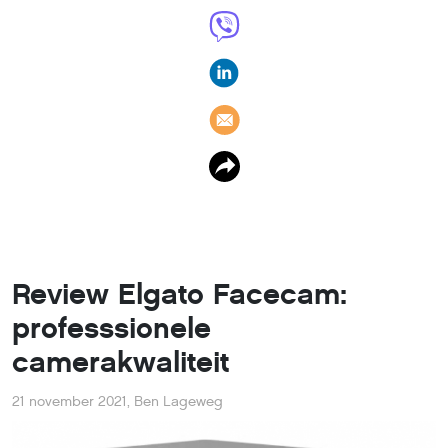
Review Elgato Facecam:
professsionele
camerakwaliteit
21 november 2021
,
Ben Lageweg