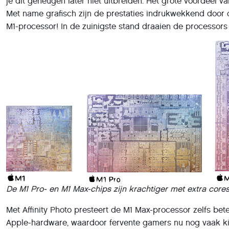
je dit geheugen later niet uitbreiden. Het grote voordeel 
Met name grafisch zijn de prestaties indrukwekkend door d
M1-processor! In de zuinigste stand draaien de processors 
De M1 Pro- en M1 Max-chips zijn krachtiger met extra cor
Met Affinity Photo presteert de M1 Max-processor zelfs b
Apple-hardware, waardoor fervente gamers nu nog vaak k