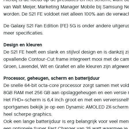
van Walt Meijer, Marketing Manager Mobile bij Samsung Ned
worden. De S21 FE voldoet niet alleen 100% aan de verwachti
De Galaxy S21 Fan Edition (FE) 5G is onder andere uitgeru
meer specificaties.
Design en kleuren
De S21 FE heeft een slank en stijlvol design en is dankzij 
opvallende Contour-Cut frame integreert mooi met de came
Groen, Lavendel, Wit en Grafiet en alle kleuren zijn afgewer
Processor, geheugen, scherm en batterijduur
De snelle 64-bit octa-core processor zorgt samen met vold
8GB RAM met 256 GB aan opslaggeheugen en een versie m
Het FHD+-scherm is 6,4 inch groot en met een ververssnelh
sportgames bekijk je op een Dynamic AMOLED 2X-scherm m
heel scherpe graphics.
Ook een lange batterijduur is erg belangrijk voor veel me
een optionele Super Fast Charger van 25 watt waarmee je j