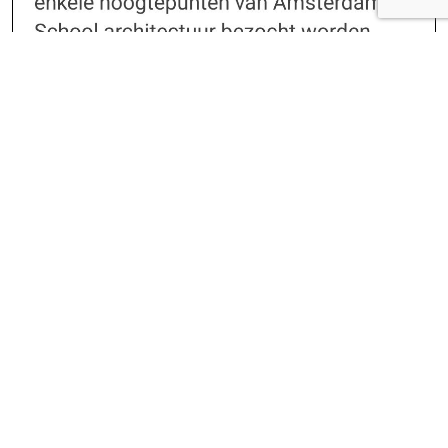
Deze app fungeert als verzamelplaats voor
uiteenlopende wandeltochten, die elk een
puzzelkenmerk in zich hebben. In plaats van te reizen in
de virtuele wereld, verwacht de app van je dat je
daadwerkelijk naar de locaties reist.
Elke tocht beschikt over een puzzelelement. Je
beantwoordt op de locatie een vraag en reist hierna naar
de volgende locatie voor de volgende quest. Bij de
creatie van de tochten hebben de makers wel