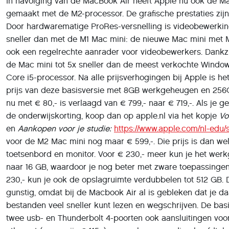
In navolging van de MacBook Air heeft Apple nu ook de Ma
gemaakt met de M2-processor. De grafische prestaties zij
Door hardwarematige ProRes-versnelling is videobewerking
sneller dan met de M1 Mac mini: de nieuwe Mac mini met 
ook een regelrechte aanrader voor videobewerkers. Dankzi
de Mac mini tot 5x sneller dan de meest verkochte Windo
Core i5-processor. Na alle prijsverhogingen bij Apple is h
prijs van deze basisversie met 8GB werkgeheugen en 25
nu met € 80,- is verlaagd van € 799,- naar € 719,-. Als je 
de onderwijskorting, koop dan op apple.nl via het kopje
Vo
en
Aankopen voor je studie:
https://www.apple.com/nl-edu/
voor de M2 Mac mini nog maar € 599,-. Die prijs is dan we
toetsenbord en monitor. Voor € 230,- meer kun je het wer
naar 16 GB, waardoor je nog beter met zware toepassingen
230,- kun je ook de opslagruimte verdubbelen tot 512 GB. Di
gunstig, omdat bij de Macbook Air al is gebleken dat je d
bestanden veel sneller kunt lezen en wegschrijven. De basi
twee usb- en Thunderbolt 4-poorten ook aansluitingen voor 