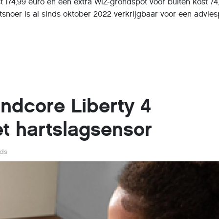
st 174,99 euro en een extra WiZ-grondspot voor buiten kost 74
tsnoer is al sinds oktober 2022 verkrijgbaar voor een advies
ndcore Liberty 4
et hartslagsensor
ds