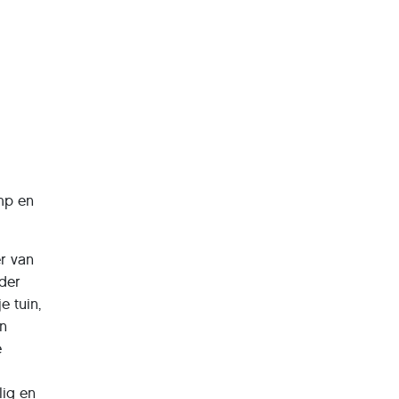
amp en
er van
der
e tuin,
jn
e
lig en