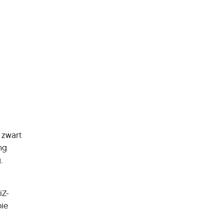
 zwart
ng
.
iZ-
oie