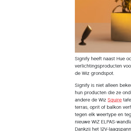
Signify heeft naast Hue 
verlichtingsproducten voo
de Wiz grondspot.
Signify is niet alleen be
hun producten die ze on
andere de Wiz
Squire
taf
terras, oprit of balkon ve
tegen elk weertype en tege
nieuwe WiZ ELPAS-wandlam
Dankzij het 12V-laagspann