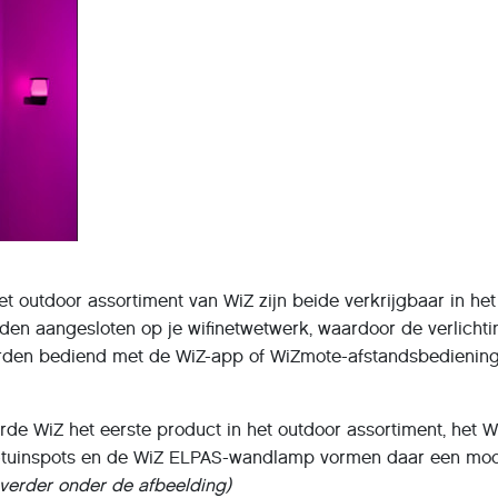
t outdoor assortiment van WiZ zijn beide verkrijgbaar in het
en aangesloten op je wifinetwetwerk, waardoor de verlichti
orden bediend met de WiZ-app of WiZmote-afstandsbediening
erde WiZ het eerste product in het outdoor assortiment, het W
iZ-tuinspots en de WiZ ELPAS-wandlamp vormen daar een mo
 verder onder de afbeelding)