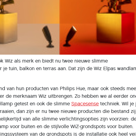
ook Wiz als merk en biedt nu twee nieuwe slimme
r je tuin, balkon en terras aan. Dat zijn de Wiz Elpas wandl
kend van hun producten van Philips Hue, maar ook steeds me
der de merknaam Wiz uitbrengen. Zo hebben we al eerder on
ellamp getest en ook de slimme
Spacesense
techniek. Wil je j
rfraaien, dan zijn er nu twee nieuwe producten die bestand zi
lijkertijd van alle slimme verlichtingsopties zijn voorzien: d
p voor buiten en de stijlvolle WiZ-grondspots voor buiten.
ingssysteem van de grondspots is de installatie ook heel vei