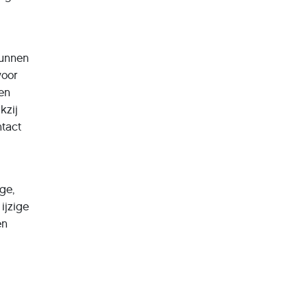
kunnen
voor
 en
kzij
ntact
ge,
ijzige
en