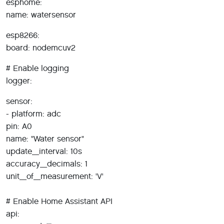
esphome:
name: watersensor
esp8266:
board: nodemcuv2
# Enable logging
logger:
sensor:
- platform: adc
pin: A0
name: "Water sensor"
update_interval: 10s
accuracy_decimals: 1
unit_of_measurement: 'V'
# Enable Home Assistant API
api: