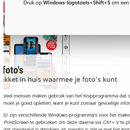
Veel mensen maken gebruik van het Knipprogramma dat stan
moet je goed opletten, want je kunt zomaar gevoelige info
Er zijn verschillende Windows-programma's voor het make
PrintScreen
te gebruiken om deze daarna via
Ctrl
+
V
te p
dat standaard in Windows zit. Handig is dat je met het Kn