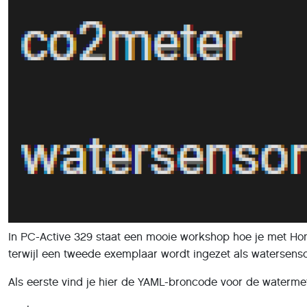
In PC-Active 329 staat een mooie workshop hoe je met Ho
terwijl een tweede exemplaar wordt ingezet als watersenso
Als eerste vind je hier de YAML-broncode voor de waterme