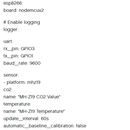
esp8266:
board: nodemcuv2
# Enable logging
logger:
uart:
rx_pin: GPIO3
tx_pin: GPIO1
baud_rate: 9600
sensor:
- platform: mhz19
co2:
name: "MH-Z19 CO2 Value"
temperature:
name: "MH-Z19 Temperature"
update_interval: 60s
automatic_baseline_calibration: false