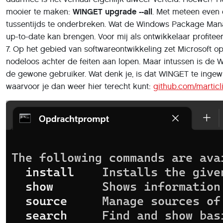
mooier te maken:
WINGET upgrade --all
. Met meteen even 
tussentijds te onderbreken. Wat de Windows Package Manage
up-to-date kan brengen. Voor mij als ontwikkelaar profit
7. Op het gebied van softwareontwikkeling zet Microsoft 
nodeloos achter de feiten aan lopen. Maar intussen is de
de gewone gebruiker. Wat denk je, is dat WINGET te inge
waarvoor je dan weer hier terecht kunt:
github.com/marticl