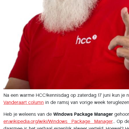
Na een warme HCC!kennisdag op zaterdag 17 juni kun je nu
Vanderaart column
in de ramsj van vorige week teruglezen
Heb je weleens van de
Windows Package Manager
gehoor
en.wikipedia.org/wiki/Windows_Package_Manager
... Op 
daarmee is het verhaal eigenlijk alweer verteld. Hoewel