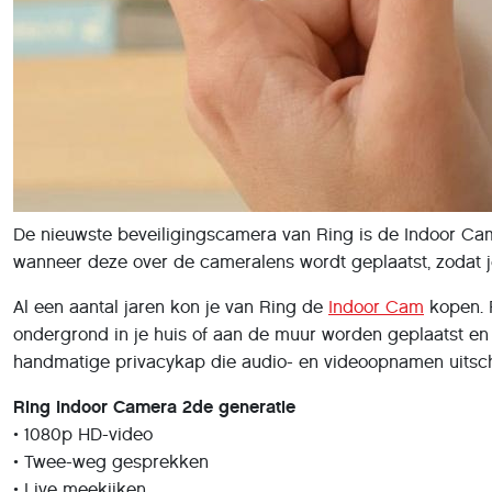
De nieuwste beveiligingscamera van Ring is de Indoor Cam
wanneer deze over de cameralens wordt geplaatst, zodat je
Al een aantal jaren kon je van Ring de
Indoor Cam
kopen. 
ondergrond in je huis of aan de muur worden geplaatst en
handmatige privacykap die audio- en videoopnamen uitsc
Ring Indoor Camera 2de generatie
• 1080p HD-video
• Twee-weg gesprekken
• Live meekijken