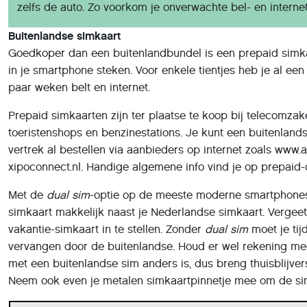
zelfs de auto. Zo voorkom je onverwachte bel- en interne
Buitenlandse simkaart
Goedkoper dan een buitenlandbundel is een prepaid simka
in je smartphone steken. Voor enkele tientjes heb je al e
paar weken belt en internet.
Prepaid simkaarten zijn ter plaatse te koop bij telecomza
toeristenshops en benzinestations. Je kunt een buitenland
vertrek al bestellen via aanbieders op internet zoals www.a
xipoconnect.nl. Handige algemene info vind je op prepaid
Met de
dual sim
-optie op de meeste moderne smartphones 
simkaart makkelijk naast je Nederlandse simkaart. Vergeet a
vakantie-simkaart in te stellen. Zonder
dual sim
moet je tij
vervangen door de buitenlandse. Houd er wel rekening m
met een buitenlandse sim anders is, dus breng thuisblijver
Neem ook even je metalen simkaartpinnetje mee om de sim