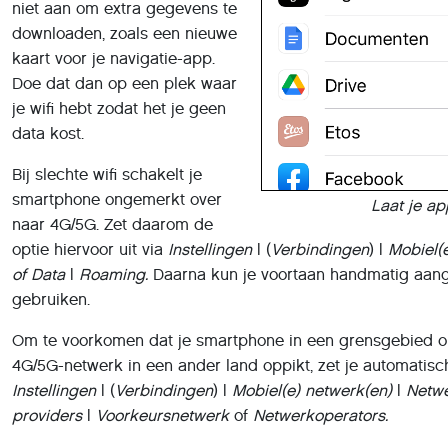
niet aan om extra gegevens te
downloaden, zoals een nieuwe
kaart voor je navigatie-app.
Doe dat dan op een plek waar
je wifi hebt zodat het je geen
data kost.
Bij slechte wifi schakelt je
smartphone ongemerkt over
Laat je a
naar 4G/5G. Zet daarom de
optie hiervoor uit via
Instellingen
| (
Verbindingen
) |
Mobiel(e
of Data
|
Roaming.
Daarna kun je voortaan handmatig aang
gebruiken.
Om te voorkomen dat je smartphone in een grensgebied 
4G/5G-netwerk in een ander land oppikt, zet je automatisch
Instellingen
| (
Verbindingen
) |
Mobiel(e) netwerk(en)
|
Netwe
providers
|
Voorkeursnetwerk
of
Netwerkoperators.