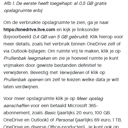
Afb 1.
De eerste heeft toegehapt: al 0,5 GB gratis
opslagruimte erbij
Om de verbruikte opslagruimte te zien, ga je naar
https://onedrive.live.com
en kijk je linksonder
(bijvoorbeeld
0,4 GB van 5 GB gebruikt
). Klik hierop voor
meer details, zoals het verbruik binnen OneDrive zelf of
via Outlook-bijlagen. Om ruimte vrij te maken, klik je op
Prullenbak leegmaken
en zie je hoeveel ruimte je kunt
vrijmaken door gewiste bestanden definitief te
verwijderen. Bevestig met
Verwijderen
of klik op
Prullenbak openen
om zelf te kiezen welke data je wilt
laten verdwijnen.
Voor meer opslagruimte klik je op
Meer opslag
aanschaffen
voor een betaald Microsoft 365-
abonnement, zoals
Basic
(jaarlijks 20 euro, 100 GB,
OneDrive en Outlook) of
Personal
(jaarlijks 69 euro, 1 TB,
OneDrive en diverse Office-producten). Je kunt ook op