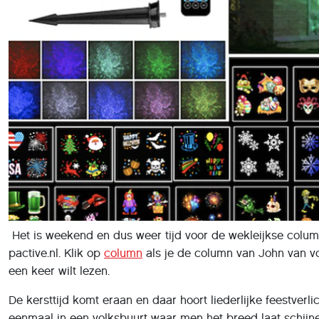
Het is weekend en dus weer tijd voor de wekleijkse colu
pactive.nl. Klik op
column
als je de column van John van v
een keer wilt lezen.
De kersttijd komt eraan en daar hoort liederlijke feestverli
eenmaal in een volksbuurt waar men het breed laat schijne