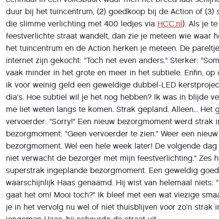
duur bij het tuincentrum, (2) goedkoop bij de Action of (3) 
die slimme verlichting met 400 ledjes via
HCC.nl
). Als je t
feestverlichte straat wandelt, dan zie je meteen wie waar 
het tuincentrum en de Action herken je meteen. De pareltje
internet zijn gekocht: "Toch net even anders." Sterker: "Som
vaak minder in het grote en meer in het subtiele. Enfin, o
ik voor weinig geld een geweldige dubbel-LED kerstproject
dia's. Hoe subtiel wil je het nog hebben? Ik was in blijde 
me liet weten langs te komen. Strak gepland. Alleen... Het
vervoerder: "Sorry!" Een nieuw bezorgmoment werd strak 
bezorgmoment: "Geen vervoerder te zien." Weer een nieuw
bezorgmoment. Wel een hele week later! De volgende dag 
niet verwacht de bezorger met mijn feestverlichting." Zes 
superstrak ingeplande bezorgmoment. Een geweldig goe
waarschijnlijk Haas genaamd. Hij wist van helemaal niets:
gaat het om! Mooi toch?" Ik bleef met een wat viezige sm
je in het vervolg nu wel of niet thuisblijven voor zo'n st