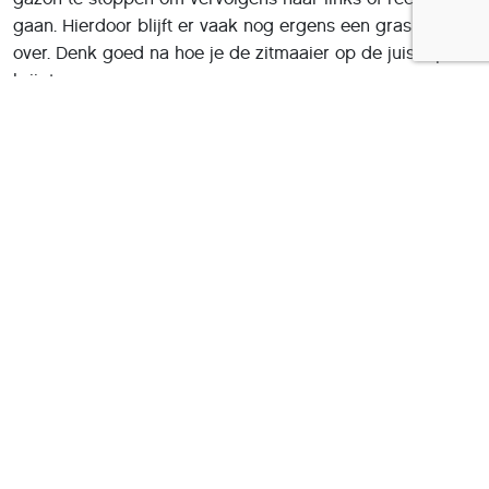
gaan. Hierdoor blijft er vaak nog ergens een grasplukje
over. Denk goed na hoe je de zitmaaier op de juiste plek
krijgt.
Zodra je eenmaal alles hebt gemaaid, gaat het hek open.
Baan jezelf een weg naar de uitgang. Gelukkig hoef je
niet per se de kortste route te kiezen. Je beweegt de
grasmaaier zoveel als maar nodig is.
De eerste levels zijn nog eenvoudig, maar de app toont
op den duur steeds uitgebreidere doolhoven. Gelukkig
zijn er meestal meerdere oplossingen mogelijk. De
bediening via vegen is overigens een fluitje van een cent.