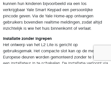
kunnen hun kinderen bijvoorbeeld via een los
verkrijgbaar Yale Smart Keypad een persoonlijke
pincode geven. Via de Yale Home-app ontvangen
gebruikers bovendien realtime meldingen, zodat altijd
inzichtelijk is wie het huis binnenkomt of verlaat.
Installatie zonder ingrepen
Het ontwerp van het L2 Lite is gericht op
gebruiksgemak. Het compacte slot kan op de meeste
Europese deuren worden gemonteerd zonder te boren of
een installateur in te schakelen. De installatie verloopt via
een stapsgewijze handleiding in de app. Met de
optionele Yale ConnectX Wi-Fi bridge is ook bediening
op afstand mogelijk, evenals integratie met slimme
platformen zoals Alexa, Google Home, Apple Home en
Samsung SmartThings via Matter en Thread.
Extra beveiliging
Het slot wordt aan de binnenzijde van de deur bevestigd