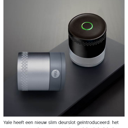
Yale heeft een nieuw slim deurslot geïntroduceerd: het