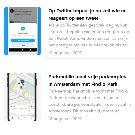
Op Twitter bepaal je nu zelf wie er
reageert op een tweet
Als je op Twitter een gesprek begint, kun
je nu zelf bepalen wie er kan reageren op
een tweet. Soms vinden mensen namelijk
het prettiger om iets te bespreken als ze
kunnen kiezen wie er mag antwoorden en
14 augustus 2020
ontstaan er andere gesprekken dan
voorheen.
Parkmobile toont vrije parkeerplek
in Amsterdam met Find & Park
Parkeerapp Parkmobile toont met Find &
Park nu de waarschijnlijkheid van een
beschikbare parkeerplaats in een straat in
Amsterdam. Dit scheelt tijd, stress en
ergenis en levert ook een bijdrage aan de
13 augustus 2020
CO2-reductie.