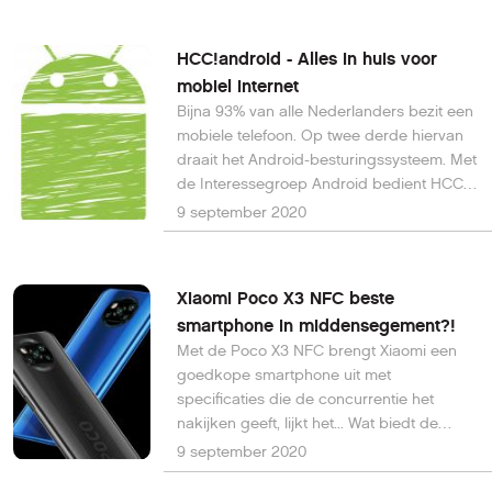
aansluitingen zonder graven.
HCC!android - Alles in huis voor
mobiel internet
Bijna 93% van alle Nederlanders bezit een
mobiele telefoon. Op twee derde hiervan
draait het Android-besturingssysteem. Met
de Interessegroep Android bedient HCC,
naast de al bestaande Apple-
9 september 2020
interessegroep, alle mobiele gebruikers.
Xiaomi Poco X3 NFC beste
smartphone in middensegement?!
Met de Poco X3 NFC brengt Xiaomi een
goedkope smartphone uit met
specificaties die de concurrentie het
nakijken geeft, lijkt het... Wat biedt de
Xiaomi Poco X3 NFC met een adviesprijs
9 september 2020
vanaf € 229,-?