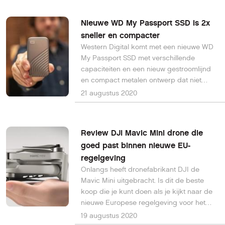
beveiligingsapparatuur die je allemaal in
dit artikel vindt.
Nieuwe WD My Passport SSD is 2x
sneller en compacter
Western Digital komt met een nieuwe WD
My Passport SSD met verschillende
capaciteiten en een nieuw gestroomlijnd
en compact metalen ontwerp dat niet
groter is dan een hand.
21 augustus 2020
Review DJI Mavic Mini drone die
goed past binnen nieuwe EU-
regelgeving
Onlangs heeft dronefabrikant DJI de
Mavic Mini uitgebracht. Is dit de beste
koop die je kunt doen als je kijkt naar de
nieuwe Europese regelgeving voor het
vliegen met drones die per 31 december
19 augustus 2020
dit jaar gaat gelden? Lees hier de review