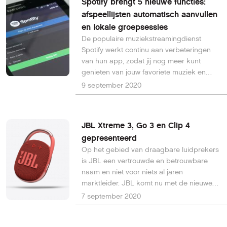
Spotify brengt 5 nieuwe functies:
afspeellijsten automatisch aanvullen
en lokale groepsessies
De populaire muziekstreamingdienst
Spotify werkt continu aan verbeteringen
van hun app, zodat jij nog meer kunt
genieten van jouw favoriete muziek en
podcasts. Expert Jane Machun Wong
9 september 2020
ontdekte 5 nieuwe features die Spotify
brengt, lees hier welke dat zijn.
JBL Xtreme 3, Go 3 en Clip 4
gepresenteerd
Op het gebied van draagbare luidprekers
is JBL een vertrouwde en betrouwbare
naam en niet voor niets al jaren
marktleider. JBL komt nu met de nieuwe
JBL Xtreme 3, JBL Go 3 en JBL Clip 4.
7 september 2020