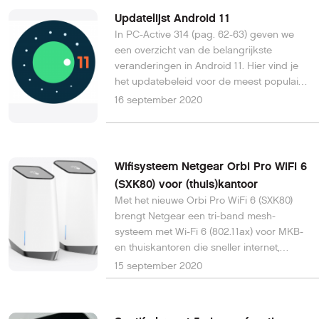
hiermee recycling te stimuleren en winnen
Updatelijst Android 11
ze de James Dyson Award 2020.
In PC-Active 314 (pag. 62-63) geven we
een overzicht van de belangrijkste
veranderingen in Android 11. Hier vind je
het updatebeleid voor de meest populaire
smartphones. Android 11 is sinds deze
16 september 2020
maand beschikbaar voor
telefoonfabrikanten, kijk of ook jouw
toestel een update mag verwachten.
Wifisysteem Netgear Orbi Pro WiFi 6
(SXK80) voor (thuis)kantoor
Met het nieuwe Orbi Pro WiFi 6 (SXK80)
brengt Netgear een tri-band mesh-
systeem met Wi-Fi 6 (802.11ax) voor MKB-
en thuiskantoren die sneller internet,
groter netwerk en robuuste veiligheid
15 september 2020
willen.