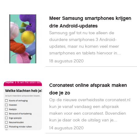
en ervaringen vanuit HCC!drones.
Meer Samsung smartphones krijgen
drie Android-updates
Samsung gaf tot nu toe alleen de
duurdere smartphones 3 Android-
updates, maar nu komen veel meer
smartphones en tablets hiervoor in
aanmerking zoals de Galaxy A71, A51 en
18 augustus 2020
de S10 en S20-serie.
Coronatest online afspraak maken
doe je zo
Op de nieuwe overheidssite coronatest.nl
kun je vanaf vandaag een afspraak
maken voor een coronatest. Bovendien
kun je daar ook de uitslag van je
coronatest opvragen.
14 augustus 2020