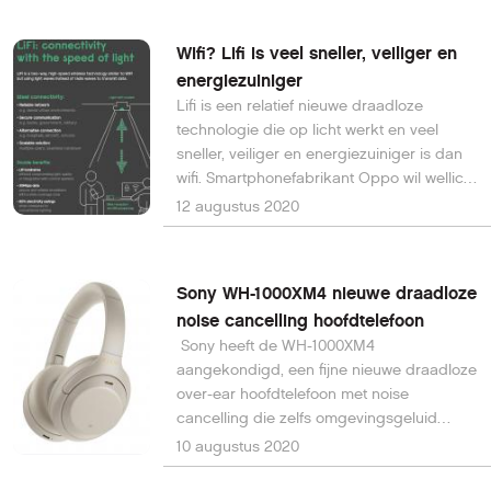
Wifi? Lifi is veel sneller, veiliger en
energiezuiniger
Lifi is een relatief nieuwe draadloze
technologie die op licht werkt en veel
sneller, veiliger en energiezuiniger is dan
wifi. Smartphonefabrikant Oppo wil wellicht
Lifi toepassen in haar smartphones, maar
12 augustus 2020
wat is Lifi, hoe werkt het en wat zijn de
voor- en nadelen?
Sony WH-1000XM4 nieuwe draadloze
noise cancelling hoofdtelefoon
Sony heeft de WH-1000XM4
aangekondigd, een fijne nieuwe draadloze
over-ear hoofdtelefoon met noise
cancelling die zelfs omgevingsgeluid
automatisch aanpast op basis van de
10 augustus 2020
voorkeuren en locatie van de gebruiker.