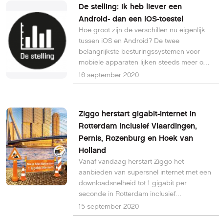
De stelling: Ik heb liever een
Android- dan een iOS-toestel
Hoe groot zijn de verschillen nu eigenlijk
tussen iOS en Android? De twee
belangrijkste besturingssystemen voor
mobiele apparaten lijken steeds meer op
elkaar. Toch hebben beide uitgesproken
16 september 2020
voor- en tegenstanders.
Ziggo herstart gigabit-internet in
Rotterdam inclusief Vlaardingen,
Pernis, Rozenburg en Hoek van
Holland
Vanaf vandaag herstart Ziggo het
aanbieden van supersnel internet met een
downloadsnelheid tot 1 gigabit per
seconde in Rotterdam inclusief
Vlaardingen, Pernis, Rozenburg en Hoek
15 september 2020
van Holland; in totaal 370.000