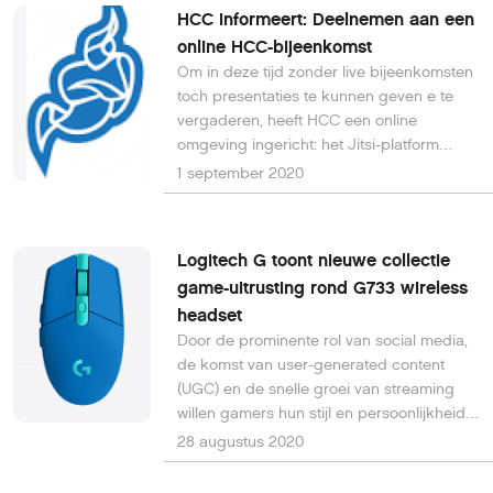
HCC informeert: Deelnemen aan een
online HCC-bijeenkomst
Om in deze tijd zonder live bijeenkomsten
toch presentaties te kunnen geven e te
vergaderen, heeft HCC een online
omgeving ingericht: het Jitsi-platform
wij.hcc.nl, opensource en
1 september 2020
gebruiksvriendelijk.
Logitech G toont nieuwe collectie
game-uitrusting rond G733 wireless
headset
Door de prominente rol van social media,
de komst van user-generated content
(UGC) en de snelle groei van streaming
willen gamers hun stijl en persoonlijkheid
overbrengen. Logitech springt daarop in
28 augustus 2020
door de nieuwe G733 Wireless Headset in
verschillende kleuren uit te brengen.