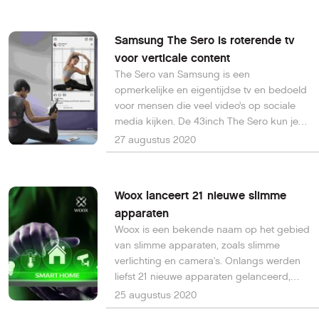
werkplek.
Samsung The Sero is roterende tv
voor verticale content
The Sero van Samsung is een
opmerkelijke en eigentijdse tv en bedoeld
voor mensen die veel video’s op sociale
media kijken. De 43inch The Sero kun je
namelijk draaien om veel beter deze
27 augustus 2020
mobiele content te bekijken, want
verreweg de meeste video’s online (90%)
zijn in portrait geschoten.
Woox lanceert 21 nieuwe slimme
apparaten
Woox is een bekende naam op het gebied
van slimme apparaten, zoals slimme
verlichting en camera's. Onlangs werden
liefst 21 nieuwe apparaten gelanceerd,
waaronder een slimme videodeurbel,
25 augustus 2020
filament led-lampen en