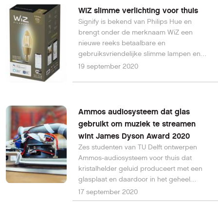
WiZ slimme verlichting voor thuis
Signify is bekend van Philips Hue en
brengt onder de merknaam WiZ een
nieuwe reeks betaalbare en
gebruiksvriendelijke slimme lampen en
accessoires die eenvoudig zijn te
19 september 2020
installeren en te gebruiken via het
bestaande wifinetwerk.
Ammos audiosysteem dat glas
gebruikt om muziek te streamen
wint James Dyson Award 2020
Zes studenten van TU Delft ontwerpen
Ammos-audiosysteem voor thuis dat
kristalhelder geluid produceert met een
glasplaat en daardoor in het geheel
recyclebaar is. Hiermee pakken ze
17 september 2020
duurzaamheidskwesties in
consumentenelektronica aan, hopen