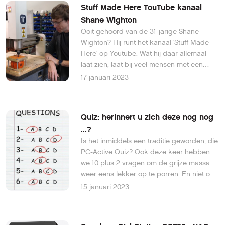
Stuff Made Here TouTube kanaal
Shane Wighton
Ooit gehoord van de 31-jarige Shane
Wighton? Hij runt het kanaal 'Stuff Made
Here' op Youtube. Wat hij daar allemaal
laat zien, laat bij veel mensen met een
passie voor technologie de mond wijd
17 januari 2023
openvallen.
Quiz: herinnert u zich deze nog nog
...?
Is het inmiddels een traditie geworden, die
PC-Active Quiz? Ook deze keer hebben
we 10 plus 2 vragen om de grijze massa
weer eens lekker op te porren. En niet op
Wikipedia – of elders – kijken, maar
15 januari 2023
gewoon uit het blote hoofd: “Anders telt
het niet!” Een beetje HCC-lid moet er
gewoon 9+ goed hebben. Ben jij zo’n