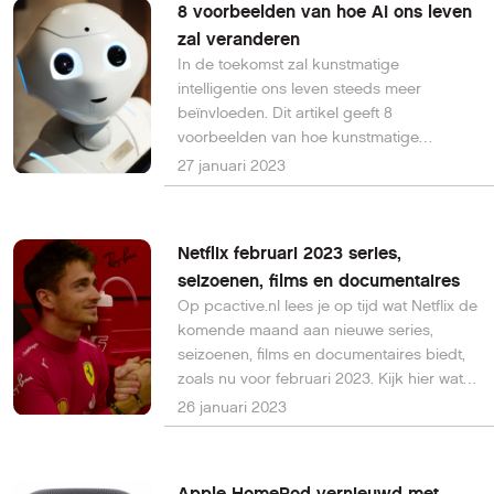
8 voorbeelden van hoe AI ons leven
zal veranderen
In de toekomst zal kunstmatige
intelligentie ons leven steeds meer
beïnvloeden. Dit artikel geeft 8
voorbeelden van hoe kunstmatige
intelligentie ons leven in de toekomst zal
27 januari 2023
veranderen.
Netflix februari 2023 series,
seizoenen, films en documentaires
Op pcactive.nl lees je op tijd wat Netflix de
komende maand aan nieuwe series,
seizoenen, films en documentaires biedt,
zoals nu voor februari 2023. Kijk hier wat je
in de januari 2023 nog mag verwachten.
26 januari 2023
Apple HomePod vernieuwd met