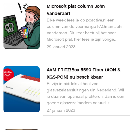
Microsoft plat column John
Vanderaart
Elke week lees je op pcactive.nl een
column van de voormalige FAQman John
Vanderaart. Dit keer heeft hij het over
Microsoft plat, hier lees je zijn vorige
column.
29 januari 2023
AVM FRITZ!Box 5590 Fiber (AON &
XGS-PON) nu beschikbaar
Er zijn inmiddels al heel veel
glasvezelaansluitingen uin Nederland. Wil
je daarvan optimaal profiteren, dan is een
goede glasvezelmodem natuurlijk
belangrijk. Nu is de AVM FRITZ!Box 5590
27 januari 2023
Fiber (AON & XGS-PON) beschikbaar.