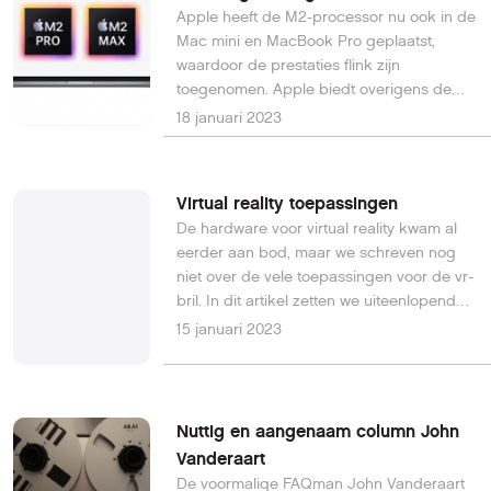
Apple heeft de M2-processor nu ook in de
Mac mini en MacBook Pro geplaatst,
waardoor de prestaties flink zijn
toegenomen. Apple biedt overigens de
M2 Mac mini goedkoper aan dan de
18 januari 2023
vorige versie, terwijl de M2 MacBook Pro-
modellen duurder zijn geworden dan de
M1-modellen.
Virtual reality toepassingen
De hardware voor virtual reality kwam al
eerder aan bod, maar we schreven nog
niet over de vele toepassingen voor de vr-
bril. In dit artikel zetten we uiteenlopende
toepassingen en games voor je op een
15 januari 2023
rijtje.
Nuttig en aangenaam column John
Vanderaart
De voormalige FAQman John Vanderaart