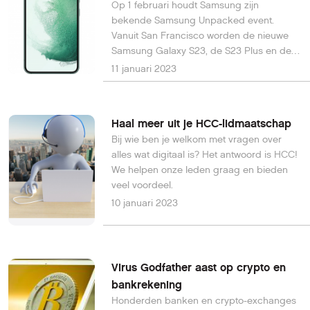
Op 1 februari houdt Samsung zijn
bekende Samsung Unpacked event.
Vanuit San Francisco worden de nieuwe
Samsung Galaxy S23, de S23 Plus en de
S23 Ultra getoond. Lees hier al veel
11 januari 2023
specificaties van deze serie Galaxy S23 en
hoe je Samsung Unpacked live kunt
volgen.
Haal meer uit je HCC-lidmaatschap
Bij wie ben je welkom met vragen over
alles wat digitaal is? Het antwoord is HCC!
We helpen onze leden graag en bieden
veel voordeel.
10 januari 2023
Virus Godfather aast op crypto en
bankrekening
Honderden banken en crypto-exchanges