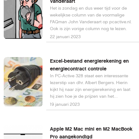
Vanderaart
Het is zondag en dus weer tijd voor de
wekelijkse column van de voormalige
FAQman John Vanderaart op pcactive.nl.
Ook is zijn vorige column nog te lezen.
22 januari 2023
Excel-bestand energierekening en
energiecontract controle
In PC-Active 328 staat een interessante
lezerstip van dhr. Albert Bergers. Hierin
kijkt hij naar zijn energierekening en laat
hij zien hoe je de prijzen van het
energiecontract controleert via een Excel-
19 januari 2023
bestand dat je bij dit artikel vindt.
Apple M2 Mac mini en M2 MacBook
Pro aangekondigd