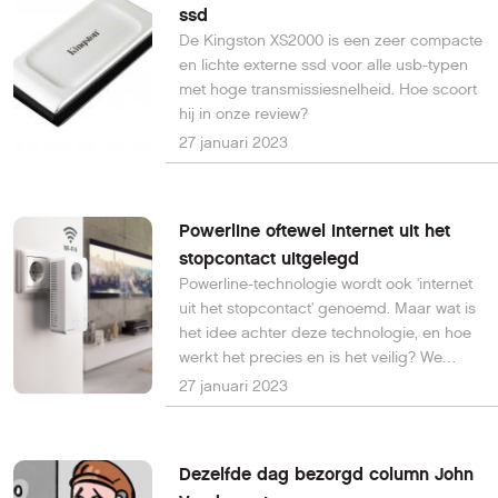
ssd
De Kingston XS2000 is een zeer compacte
en lichte externe ssd voor alle usb-typen
met hoge transmissiesnelheid. Hoe scoort
hij in onze review?
27 januari 2023
Powerline oftewel internet uit het
stopcontact uitgelegd
Powerline-technologie wordt ook 'internet
uit het stopcontact' genoemd. Maar wat is
het idee achter deze technologie, en hoe
werkt het precies en is het veilig? We
leggen het je eenvoudig uit.
27 januari 2023
Dezelfde dag bezorgd column John