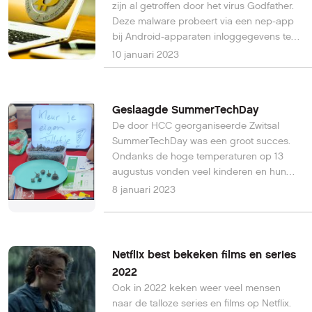
zijn al getroffen door het virus Godfather.
Deze malware probeert via een nep-app
bij Android-apparaten inloggegevens te
achterhalen en tweefactorauthenticatie
10 januari 2023
(2FA) te omzeilen. Lees hier meer over hoe
Godfather probeert jouw bankrekening en
crypto-wallet te plunderen.
Geslaagde SummerTechDay
De door HCC georganiseerde Zwitsal
SummerTechDay was een groot succes.
Ondanks de hoge temperaturen op 13
augustus vonden veel kinderen en hun
ouders de weg naar dit leuke en leerzame
8 januari 2023
event in het NewTechPark op het
voormalige Zwitsal-terrein in Apeldoorn.
Netflix best bekeken films en series
2022
Ook in 2022 keken weer veel mensen
naar de talloze series en films op Netflix.