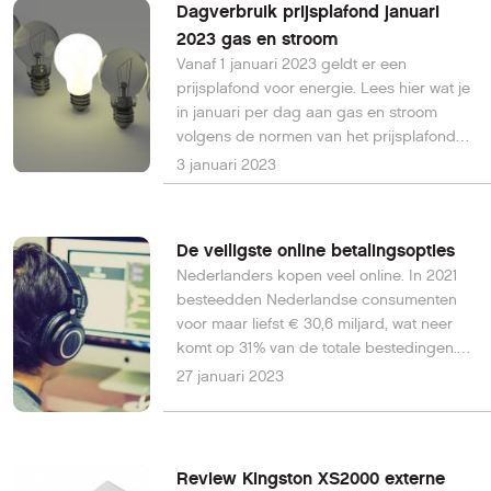
Dagverbruik prijsplafond januari
2023 gas en stroom
Vanaf 1 januari 2023 geldt er een
prijsplafond voor energie. Lees hier wat je
in januari per dag aan gas en stroom
volgens de normen van het prijsplafond
zou mogen verbruiken. Bovendien tonen
3 januari 2023
wij wat je alle andere maanden van 2023
mag verbruiken om onder het prijsplafond
te blijven op basis van de
De veiligste online betalingsopties
verbruiksgrenzen die zijn vastgesteld.
Nederlanders kopen veel online. In 2021
besteedden Nederlandse consumenten
voor maar liefst € 30,6 miljard, wat neer
komt op 31% van de totale bestedingen.
Dit is ook nog eens een groei van 13% ten
27 januari 2023
opzichte van 2020.
Review Kingston XS2000 externe