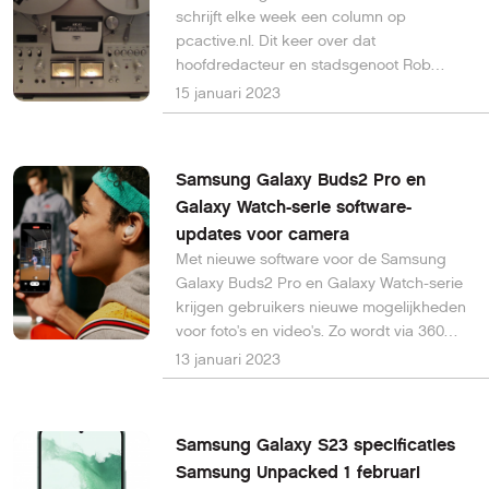
schrijft elke week een column op
pcactive.nl. Dit keer over dat
hoofdredacteur en stadsgenoot Rob
Coenraads voor zijn deur stond met een
15 januari 2023
mooie opdracht. De column van vorige
week lees je hier.
Samsung Galaxy Buds2 Pro en
Galaxy Watch-serie software-
updates voor camera
Met nieuwe software voor de Samsung
Galaxy Buds2 Pro en Galaxy Watch-serie
krijgen gebruikers nieuwe mogelijkheden
voor foto's en video's. Zo wordt via 360
graden Audio Recording omringend
13 januari 2023
geluid naar videocontent gebracht en
wordt het in- en uitzoomen
vergemakkelijkt.
Samsung Galaxy S23 specificaties
Samsung Unpacked 1 februari