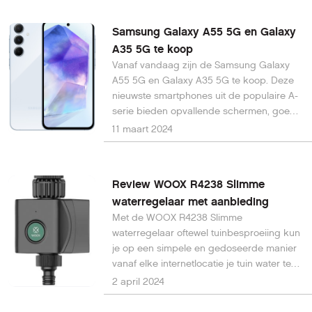
Samsung Galaxy A55 5G en Galaxy
A35 5G te koop
Vanaf vandaag zijn de Samsung Galaxy
A55 5G en Galaxy A35 5G te koop. Deze
nieuwste smartphones uit de populaire A-
serie bieden opvallende schermen, goede
beveiligingsfuncties en nieuwe
11 maart 2024
cameramogelijkheden. Lees alle prijzen
en specificaties in dit artikel.
Review WOOX R4238 Slimme
waterregelaar met aanbieding
Met de WOOX R4238 Slimme
waterregelaar oftewel tuinbesproeiing kun
je op een simpele en gedoseerde manier
vanaf elke internetlocatie je tuin water te
geven. En voor HCC-leden is er een
2 april 2024
speciale aanbieding oftewel fikse korting
op de Woox R4238.