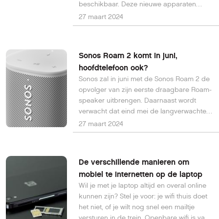
beschikbaar. Deze nieuwe apparaten
moeten je woning beschermen dankzij
27 maart 2024
video-opname, audiobewaking,
bewegingsdetectie en afschrikking.
Sonos Roam 2 komt in juni,
hoofdtelefoon ook?
Sonos zal in juni met de Sonos Roam 2 de
opvolger van zijn eerste draagbare Roam-
speaker uitbrengen. Daarnaast wordt
verwacht dat eind mei de langverwachte
Sonos-hoofdtelefoon wordt aangekondigd.
27 maart 2024
De verschillende manieren om
mobiel te internetten op de laptop
Wil je met je laptop altijd en overal online
kunnen zijn? Stel je voor: je wifi thuis doet
het niet, of je wilt nog snel een mailtje
versturen in de trein. Openbare wifi is vaak