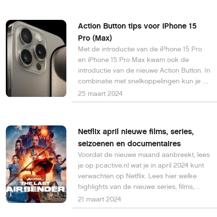
om iets leuks, interessants of spannends
te kijken.
Action Button tips voor iPhone 15
Pro (Max)
Met de introductie van de iPhone 15 Pro
en iPhone 15 Pro Max kwam ook de
introductie van de nieuwe Action Button. In
combinatie met snelkoppelingen kun je de
actieknop veranderen, waardoor je snel
25 maart 2024
toegang krijgt tot belangrijke appfuncties
zonder een app te hoeven openen.
Netflix april nieuwe films, series,
seizoenen en documentaires
Voordat de nieuwe maand aanbreekt, lees
je op pcactive.nl wat je in april 2024 kunt
verwachten op Netflix. Lees hier welke
highlights van de nieuwe series, films,
seizoenen en documentaires je kunt zien
21 maart 2024
op Netflix in april 2024 en hier wat nog te