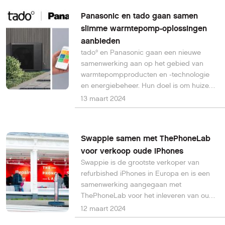
Panasonic en tado gaan samen
slimme warmtepomp-oplossingen
aanbieden
tado° en Panasonic gaan een nieuwe
samenwerking aan op het gebied van
warmtepompproducten en -technologie
en energiebeheer. Hun doel is om huizen
koolstofvrij te maken en klanten te helpen
13 maart 2024
te besparen op energiekosten.
Swappie samen met ThePhoneLab
voor verkoop oude iPhones
Swappie is de grootste verkoper van
refurbished iPhones in Europa en is een
samenwerking aangegaan met
ThePhoneLab voor het inleveren van oude
smartphones.
12 maart 2024