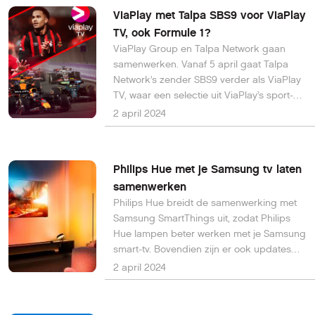
ViaPlay met Talpa SBS9 voor ViaPlay
TV, ook Formule 1?
ViaPlay Group en Talpa Network gaan
samenwerken. Vanaf 5 april gaat Talpa
Network’s zender SBS9 verder als ViaPlay
TV, waar een selectie uit ViaPlay’s sport-
portfolio te zien zal zijn. Ook veel Formule
2 april 2024
1, maar niet de live race zelf. Toch kun je
de race wel helemaal zien...
Philips Hue met je Samsung tv laten
samenwerken
Philips Hue breidt de samenwerking met
Samsung SmartThings uit, zodat Philips
Hue lampen beter werken met je Samsung
smart-tv. Bovendien zijn er ook updates
voor de Philips Hue Sync TV-app.
2 april 2024