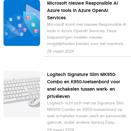
Microsoft nieuwe Responsible AI
Azure tools in Azure OpenAI
Services
Microsoft komt met nieuwe Responsible AI
tools in Azure OpenAI Services. Deze
toepassingen moeten nieuwe
mogelijkheden bieden voor het monitoren,
evalueren en verminderen van belangrijke
28 maart 2024
beveiligingskwesties.
Logitech Signature Slim MK950-
Combo en K950-toetsenbord voor
snel schakelen tussen werk- en
privéleven
Logitech richt zich met de Signature Slim
MK950-Combo en K950-toetsenbord op
snel schakelen tussen werk en persoonlijk
gebruik, onder andere dankzij Easy
Device Switching en software.
28 maart 2024