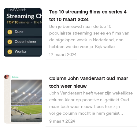
Top 10 streaming films en series 4
tot 10 maart 2024
Ben je benieuwd naar de top 10
populairste streaming series en films van
de afgelopen week in Nederland, dan
hebben we die voor je. Kijk welke
populaire film of serie jij mogelijk gemist
12 maart 2024
hebt en dan hoef je niet alles af te zoeken
om iets leuks, interessants of spannends
te kijken.
Column John Vanderaart oud maar
toch weer nieuw
John Vanderaart heeft weer zijn wekelijkse
column klaar op pcactive.nl getiteld Oud
maar toch weer nieuw. Lees hier zijn
vorige column mocht je hem gemist
hebben of hem nog een keertje wilt lezen.
9 maart 2024