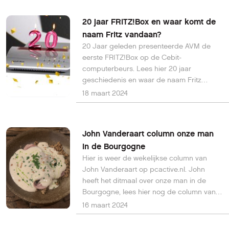
zien is in maart 2024 op Netflix.
20 jaar FRITZ!Box en waar komt de
naam Fritz vandaan?
20 Jaar geleden presenteerde AVM de
eerste FRITZ!Box op de Cebit-
computerbeurs. Lees hier 20 jaar
geschiedenis en waar de naam Fritz
vandaan komt.
18 maart 2024
John Vanderaart column onze man
in de Bourgogne
Hier is weer de wekelijkse column van
John Vanderaart op pcactive.nl. John
heeft het ditmaal over onze man in de
Bourgogne, lees hier nog de column van
vorige week.
16 maart 2024