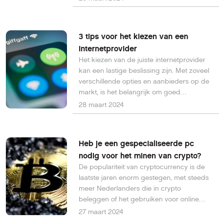
3 tips voor het kiezen van een
internetprovider
Het kiezen van de juiste internetprovider
kan een lastige beslissing zijn. Met zoveel
verschillende opties en aanbieders op de
markt, is het belangrijk om goed
geïnformeerd te zijn voordat je een keuze
28 maart 2024
maakt. In deze blog geven we 3 tips die je
kunnen helpen bij het kiezen van de beste
internetprovider voor jouw behoeften.
Heb je een gespecialiseerde pc
nodig voor het minen van crypto?
De populariteit van cryptocurrency is de
laatste jaren enorm gestegen, met steeds
meer Nederlanders die in crypto
beleggen of het gebruiken voor online
betalingen. Ook heeft men interesse in het
27 maart 2024