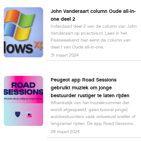
John Vanderaart column Oude all-in-
one deel 2
Inderdaad deel 2 van de column van John
Vanderaart op pcactive.nl. Lees in het
Paasweekend hier eerst de column van
deel 1 van Oude all-in-one.
31 maart 2024
Peugeot app Road Sessions
gebruikt muziek om jonge
bestuurder rustiger te laten rijden
Afhankelijk van het muzieknummer dat
wordt afgespeeld, gaan (vooral jonge)
autobestuurders vaak onbewust sneller of
langzamer rijden. De app Road Sessions
van Peugeot mixt realtime muziek en
28 maart 2024
stimuleert daarmee verantwoord rijgedrag.