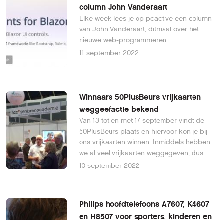
column John Vanderaart
Elke week lees je op pcactive een column
van John Vanderaart, ditmaal over het
nieuwe web-programmeren.
11 september 2022
Winnaars 50PlusBeurs vrijkaarten
weggeefactie bekend
Van 13 tot en met 17 september vindt de
50PlusBeurs plaats en hiervoor kon je bij
ons vrijkaarten winnen. Inmiddels hebben
we al veel vrijkaarten weggegeven, dus
kijk in je Inbox of jij een van de gelukkigen
10 september 2022
bent. Zo niet, je hebt tot morgen 18.00 uur
(11 september dus) om nog mee te doen.
Of...
Philips hoofdtelefoons A7607, K4607
en H8507 voor sporters, kinderen en