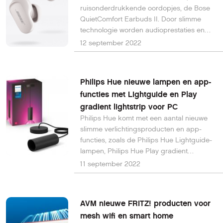
ruisonderdrukkende oordopjes, de Bose
QuietComfort Earbuds II. Door slimme
technologie worden audioprestaties en
ruisonderdrukking aan je oren aangepast
12 september 2022
voor het beste resultaat.
Philips Hue nieuwe lampen en app-
functies met Lightguide en Play
gradient lightstrip voor PC
Philips Hue komt met een aantal nieuwe
slimme verlichtingsproducten en app-
functies, zoals de Philips Hue Lightguide-
lampen, Philips Hue Play gradient
lightstrip voor PC en de nieuwe
11 september 2022
aanwezigheidsautomatisering in de Hue-
app.
AVM nieuwe FRITZ! producten voor
mesh wifi en smart home