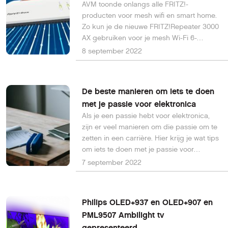
AVM toonde onlangs alle FRITZ!-
producten voor mesh wifi en smart home.
Zo kun je de nieuwe FRITZ!Repeater 3000
AX gebruiken voor je mesh Wi-Fi 6-
netwerk, kun je geld en energie besparen
8 september 2022
met FRITZ!DECT en is er de grote
FRITZ!OS 7.50 update.
De beste manieren om iets te doen
met je passie voor elektronica
Als je een passie hebt voor elektronica,
zijn er veel manieren om die passie om te
zetten in een carrière. Hier krijg je wat tips
om iets te doen met je passie voor
elektronica.
7 september 2022
Philips OLED+937 en OLED+907 en
PML9507 Ambilight tv
gepresenteerd