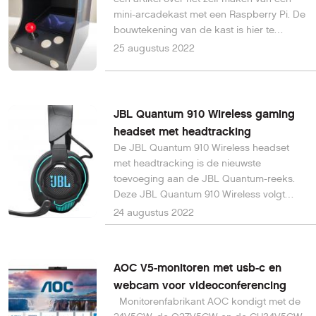
mini-arcadekast met een Raspberry Pi. De
bouwtekening van de kast is hier te
vinden.
25 augustus 2022
JBL Quantum 910 Wireless gaming
headset met headtracking
De JBL Quantum 910 Wireless headset
met headtracking is de nieuwste
toevoeging aan de JBL Quantum-reeks.
Deze JBL Quantum 910 Wireless volgt
nauwkeurig de kleinste hoofdbewegingen
24 augustus 2022
en is speciaal bedoeld voor de gamers.
AOC V5-monitoren met usb-c en
webcam voor videoconferencing
Monitorenfabrikant AOC kondigt met de