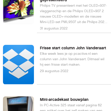
Philips TV presenteert met het OLED+937-
vlaggenschip en de Philips OLED+907 2
nieuwe OLED+-modellen en de nieuwe
Mini-LED-set PML9507 uit de Philips 2022
Ambilight TV-reeks.
31 augustus 2022
Frisse start column John Vanderaart
Elke week lees je op pcactive.nl een
column van John Vanderaart. Ditmaal wil
hij een frisse start maken.
29 augustus 2022
Mini-arcadekast bouwplan
In PC-Active 325 staat vanaf pagina 62
een artikel over het zelf maken van een