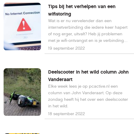
Tips bij het verhelpen van een
wifistoring
Wat is er nu vervelender dan een
internetverbinding die iedere keer hapert
of nog erger, uitvalt? Heb jij problemen
met je wifi-ontvangst en is je verbinding
niet altijd even stabiel, dan hebben wij een
19 september 2022
aantal tips voor je die je hierbij kunnen
ondersteunen.
Deelscooter in het wild column John
Vanderaart
Elke week lees je op pcactive.nl een
column van John Vanderaart. Op deze
zondag heeft hij het over een deelscooter
in het wild.
18 september 2022