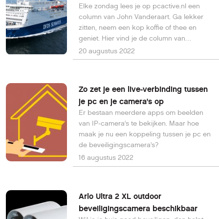
Elke zondag lees je op pcactive.nl een
column van John Vanderaart. Ga lekker
zitten, neem een kop koffie of thee en
geniet. Hier vind je de column van
afgelopen zondag.
20 augustus 2022
Zo zet je een live-verbinding tussen
je pc en je camera's op
Er bestaan meerdere apps om beelden
van IP-camera’s te bekijken. Maar hoe
maak je nu een koppeling tussen je pc en
de beveiligingscamera’s?
16 augustus 2022
Arlo Ultra 2 XL outdoor
beveiligingscamera beschikbaar