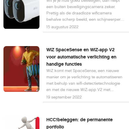
Wil je je huis goed beveiligen, dan helpt
een buiten beveiligingscamera zeker.
Prettig als de draadloze wificamera
behalve scherp beeld, een schijnwerper
en nachtzicht in kleur ook beschikt over
15 augustus 2022
een lange batterijduur van 1 jaar, zoals de
Arlo Ultra 2 XL.
WiZ SpaceSense en WiZ-app V2
voor automatische verlichting en
handige functies
WiZ komt met SpaceSense, een nieuwe
manier om je verlichting te automatiseren
met behulp van wifi-detectietechnologie
en met de nieuwe WiZ-app V2 met
handige functies. Alle WiZ- en Connected
19 september 2022
by WiZ-producten zijn compatibel met de
WiZ-app V2.
HCC!beleggen: de permanente
portfolio