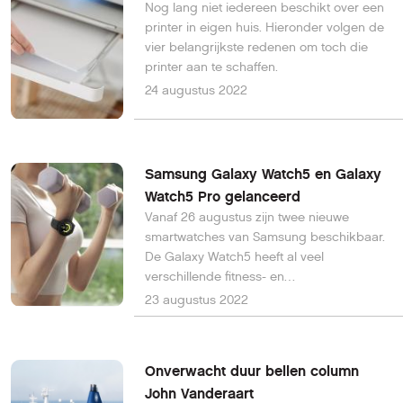
Nog lang niet iedereen beschikt over een
printer in eigen huis. Hieronder volgen de
vier belangrijkste redenen om toch die
printer aan te schaffen.
24 augustus 2022
Samsung Galaxy Watch5 en Galaxy
Watch5 Pro gelanceerd
Vanaf 26 augustus zijn twee nieuwe
smartwatches van Samsung beschikbaar.
De Galaxy Watch5 heeft al veel
verschillende fitness- en
gezondheidsfuncties, de Galaxy Watch5
23 augustus 2022
Pro gaat verder met extra functies en een
extra stevig en stijlvol design en is
Samsungs meest premium smartwatch.
Onverwacht duur bellen column
John Vanderaart