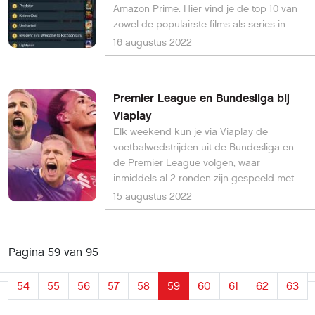
Amazon Prime. Hier vind je de top 10 van
zowel de populairste films als series in
Nederland van de afgelopen week.
16 augustus 2022
Premier League en Bundesliga bij
Viaplay
Elk weekend kun je via Viaplay de
voetbalwedstrijden uit de Bundesliga en
de Premier League volgen, waar
inmiddels al 2 ronden zijn gespeeld met
verrassende uitslagen.
15 augustus 2022
Pagina 59 van 95
54
55
56
57
58
59
60
61
62
63