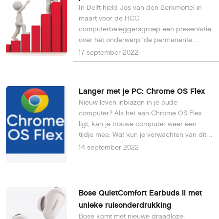
In Delft hield Jos van den Berkmortel in
maart voor de HCC
computerbeleggersgroep een presentatie
over het onderwerp ‘de permanente
portfolio’.
17 september 2022
Langer met je PC: Chrome OS Flex
Nieuw leven inblazen in je oude
computer? Als het aan Chrome OS Flex
ligt, kan je trouwe computer weer een
tijdje mee. Wat kun je verwachten van dit
nieuwe besturingssysteem? Wij praten je
14 september 2022
als eerste bij.
Bose QuietComfort Earbuds II met
unieke ruisonderdrukking
Bose komt met nieuwe draadloze,