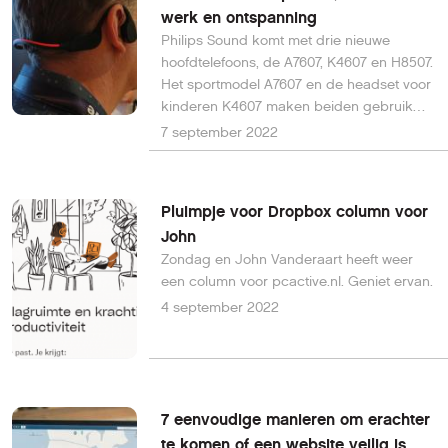
werk en ontspanning
Philips Sound komt met drie nieuwe
hoofdtelefoons, de A7607, K4607 en H8507.
Het sportmodel A7607 en de headset voor
kinderen K4607 maken beiden gebruik
van beengeleidingstechnologie, terwijl de
7 september 2022
premiun H8507 bedoeld is voor zowel
werk als ontspanning. Alle modellen zijn
eenvoudig te bedienen en installeren via
Pluimpje voor Dropbox column voor
de app Philips Sound.
John
Zondag en John Vanderaart heeft weer
een column voor pcactive.nl. Geniet ervan.
4 september 2022
7 eenvoudige manieren om erachter
te komen of een website veilig is