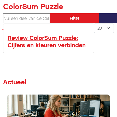
ColorSum Puzzle
Vul een deel van de titel in
Filter
Toon #
Review ColorSum Puzzle:
Cijfers en kleuren verbinden
Actueel