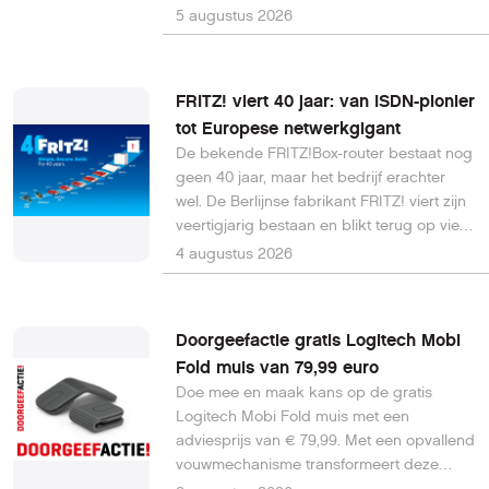
series helderder, contrastrijker en
5 augustus 2026
vloeiender weergeven, maar is voorlopig
alleen beschikbaar op Samsung-tv's uit
modeljaar 2026.
FRITZ! viert 40 jaar: van ISDN-pionier
tot Europese netwerkgigant
De bekende FRITZ!Box-router bestaat nog
geen 40 jaar, maar het bedrijf erachter
wel. De Berlijnse fabrikant FRITZ! viert zijn
veertigjarig bestaan en blikt terug op vier
decennia waarin het uitgroeide van een
4 augustus 2026
studentenbedrijf tot een van de
belangrijkste Europese leveranciers van
netwerkapparatuur voor thuis en kantoor.
Doorgeefactie gratis Logitech Mobi
Fold muis van 79,99 euro
Doe mee en maak kans op de gratis
Logitech Mobi Fold muis met een
adviesprijs van € 79,99. Met een opvallend
vouwmechanisme transformeert deze
Mobi Fold in een fijne muis. 1 week getest,