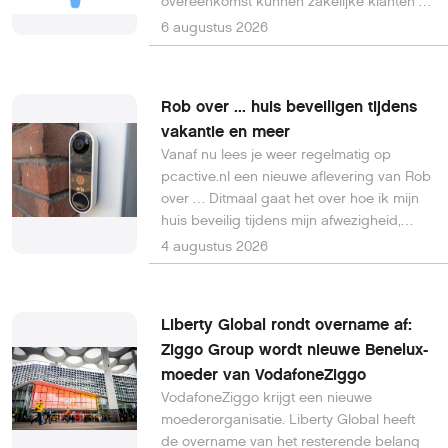
overeenkomst kunnen zakelijke klanten én
consumenten een LinkedIn Premium-
6 augustus 2026
abonnement combineren met hun mobiele
bundel. Daarmee wil de provider
professionals helpen meer uit hun
Rob over ... huis beveiligen tijdens
zakelijke netwerk te halen.
vakantie en meer
Vanaf nu lees je weer regelmatig op
pcactive.nl een nieuwe aflevering van Rob
over … Ditmaal gaat het over hoe ik mijn
huis beveilig tijdens mijn afwezigheid,
bijvoorbeeld tijdens mijn vakantie.
4 augustus 2026
Bovendien zorgt het ook voor een stukje
veiligheid voor mijn huis, op straat en bij
mijn overburen ...
Liberty Global rondt overname af:
Ziggo Group wordt nieuwe Benelux-
moeder van VodafoneZiggo
VodafoneZiggo krijgt een nieuwe
moederorganisatie. Liberty Global heeft
de overname van het resterende belang