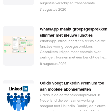
augustus verschijnen transparante
beschermhoesjes voor de Galaxy Z Flip8,
7 augustus 2026
Galaxy Z Fold8 en Galaxy Z Fold8 Ultra. In
september volgt een universele vloeibare
schermbescherming die ook geschikt is
WhatsApp maakt groepsgesprekken
voor vouwbare toestellen.
slimmer met nieuwe functies
WhatsApp introduceert een reeks nieuwe
functies voor groepsgesprekken.
Gebruikers krijgen meer controle over
peilingen, kunnen met één bericht de hele
groep waarschuwen en maken
6 augustus 2026
eenvoudiger een nieuwe chat vanuit een
bestaande groep. De vernieuwingen
worden de komende weken wereldwijd
Odido voegt LinkedIn Premium toe
uitgerold.
aan mobiele abonnementen
Odido is de eerste telecomprovider in
Nederland die een samenwerking
aangaat met LinkedIn. Dankzij de nieuwe