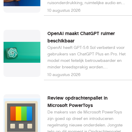
ruisonderdrukking, ruimtelijke audio en
verliesvrije USB-C-audio. Daarmee
10 augustus 2026
vernieuwt Bose een productlijn die in 2000
mede verantwoordelijk was voor de
doorbraak van actieve ruisonderdrukking
OpenAI maakt ChatGPT ruimer
bij consumenten.
beschikbaar
OpenAI heeft GPT-5.6 Sol verbeterd voor
gebruikers van ChatGPT Plus en Pro. Het
model moet feitelijk betrouwbaarder en
minder breedsprakig worden.
Tegelijkertijd krijgen gratis gebruikers
10 augustus 2026
toegang tot GPT-5.6 Luna en uiteindelijk
onbeperkte tekstchats.
Review opdrachtenpallet in
Microsoft PowerToys
De makers van de Microsoft PowerToys
zijn goed op dreef en introduceren
regelmatig nieuwe onderdelen. Jongste
telg op dit moment is Opdrachtenpalet, en