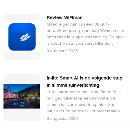
daarmee vooral minder afhankelijk
worden van buitenlandse
satellietnetwerken en tijdens crises
Review WiFiman
beschikken over veilige communicatie.
Maak je gebruik van een Ubiquiti-
netwerkomgeving, dan mag WiFiman niet
ontbreken in je app-verzameling. De app
is beschikbaar voor verschillende
platformen, waaronder Windows en mobiel
9 augustus 2026
(Android en iOS). De app helpt je bij het
beheren en optimaliseren van je
(draadloze) netwerken.
in-lite Smart AI is de volgende stap
in slimme tuinverlichting
in-lite introduceert met in-lite Smart AI in
hun gebruikersapp een innovatie die
slimme tuinverlichting toegankelijker,
intuïtiever en persoonlijker moet maken.
in-lite Smart AI combineert kunstmatige
8 augustus 2026
intelligentie (AI), augmented reality (AR) en