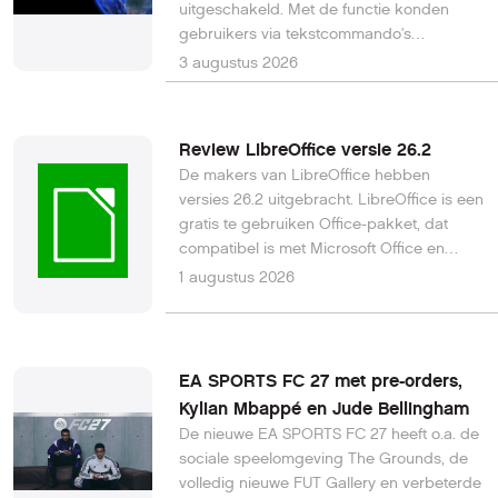
uitgeschakeld. Met de functie konden
gebruikers via tekstcommando's
fotorealistische beelden van iedere locatie
3 augustus 2026
op aarde genereren. Al snel bleek dat de
techniek eenvoudig kon worden misbruikt
voor het maken van overtuigende
Review LibreOffice versie 26.2
nepbeelden van rampen, oorlogen en
De makers van LibreOffice hebben
andere gebeurtenissen.
versies 26.2 uitgebracht. LibreOffice is een
gratis te gebruiken Office-pakket, dat
compatibel is met Microsoft Office en
open source is. Het wordt onderhouden
1 augustus 2026
door enthousiaste groep ontwikkelaars.
EA SPORTS FC 27 met pre-orders,
Kylian Mbappé en Jude Bellingham
De nieuwe EA SPORTS FC 27 heeft o.a. de
sociale speelomgeving The Grounds, de
volledig nieuwe FUT Gallery en verbeterde