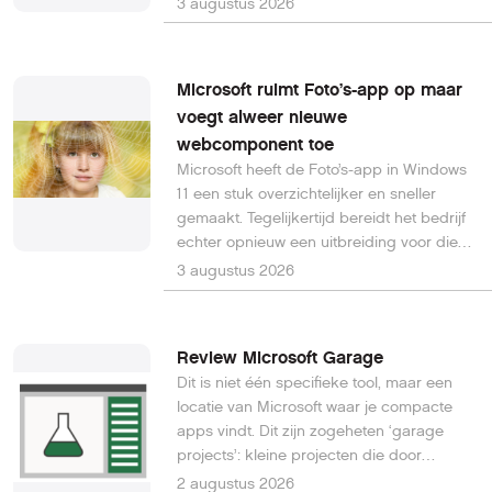
3 augustus 2026
review online, 4 sterren.
Microsoft ruimt Foto’s-app op maar
voegt alweer nieuwe
webcomponent toe
Microsoft heeft de Foto’s-app in Windows
11 een stuk overzichtelijker en sneller
gemaakt. Tegelijkertijd bereidt het bedrijf
echter opnieuw een uitbreiding voor die
gebruikmaakt van WebView2-technologie.
3 augustus 2026
Daardoor vrezen sommige testers dat de
prestatieverbeteringen slechts van korte
duur zullen zijn.
Review Microsoft Garage
Dit is niet één specifieke tool, maar een
locatie van Microsoft waar je compacte
apps vindt. Dit zijn zogeheten ‘garage
projects’: kleine projecten die door
enthousiaste programmeurs worden
2 augustus 2026