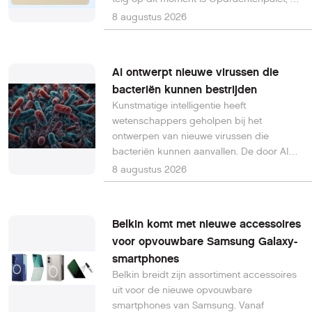
deze tool is het bekijken waard. Je roept
8 augustus 2026
het na installatie op via de
toetsencombinatie Windows-toets + Alt +
spatiebalk. Je kunt het gebruiken als
AI ontwerpt nieuwe virussen die
vervanger voor het Startmenu.
bacteriën kunnen bestrijden
Kunstmatige intelligentie heeft
wetenschappers geholpen bij het
ontwerpen van nieuwe virussen die
bacteriën kunnen aanvallen. De door AI
ontworpen bacteriofagen kunnen mogelijk
8 augustus 2026
een nieuw wapen worden tegen
antibioticaresistente bacteriën, maar de
ontwikkeling roept ook vragen op over de
Belkin komt met nieuwe accessoires
veiligheid van deze krachtige technologie.
voor opvouwbare Samsung Galaxy-
smartphones
Belkin breidt zijn assortiment accessoires
uit voor de nieuwe opvouwbare
smartphones van Samsung. Vanaf