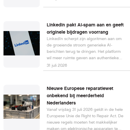
gemaakt en vaak specifieke taken
uitvoeren.
LinkedIn pakt AI-spam aan en geeft
originele bijdragen voorrang
LinkedIn scherpt zijn algoritmen aan om
de groeiende stroom generieke AI-
berichten terug te dringen. Het platform
wil meer ruimte geven aan authentieke
kennis, persoonlijke ervaringen en
31 juli 2026
inhoudelijke discussies. Daarbij worden
geautomatiseerde accounts en
oppervlakkige AI-content minder
Nieuwe Europese reparatiewet
zichtbaar.
onbekend bij meerderheid
Nederlanders
Vanaf vrijdag 31 juli 2026 geldt in de hele
Europese Unie de Right to Repair Act. De
nieuwe regels moeten het makkelijker
maken om elektronische apparaten te