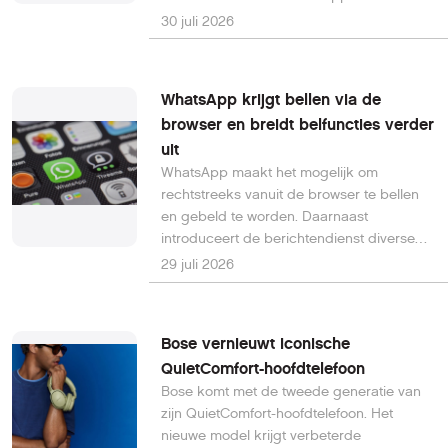
laten repareren en zo de groeiende
30 juli 2026
hoeveelheid elektronisch afval
terugdringen. Toch blijkt uit onderzoek dat
meer dan de helft van de Nederlanders
WhatsApp krijgt bellen via de
nog nooit van de wet heeft gehoord.
browser en breidt belfuncties verder
uit
WhatsApp maakt het mogelijk om
rechtstreeks vanuit de browser te bellen
en gebeld te worden. Daarnaast
introduceert de berichtendienst diverse
nieuwe functies die videobellen en
29 juli 2026
groepsgesprekken eenvoudiger en
flexibeler moeten maken. De
vernieuwingen worden de komende
Bose vernieuwt iconische
periode wereldwijd uitgerold.
QuietComfort-hoofdtelefoon
Bose komt met de tweede generatie van
zijn QuietComfort-hoofdtelefoon. Het
nieuwe model krijgt verbeterde