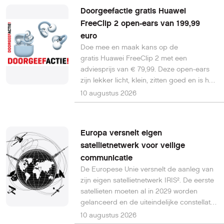
Doorgeefactie gratis Huawei
FreeClip 2 open-ears van 199,99
euro
Doe mee en maak kans op de
gratis Huawei FreeClip 2 met een
adviesprijs van € 79,99. Deze open-ears
zijn lekker licht, klein, zitten goed en is het
geluid ook goed. Daarnaast is er een
10 augustus 2026
goede batterijduur en zijn ze goed te
bedienen. Aan de andere kant: geen hi-
res audiocodecs, weinig bas en wat lastig
Europa versnelt eigen
om te installeren voor Android-gebruikers.
satellietnetwerk voor veilige
1 set getest voor PC-Active 348, de 2e set
communicatie
die we doorgeven, is nieuw in doos,
waardering 4 sterren.
De Europese Unie versnelt de aanleg van
zijn eigen satellietnetwerk IRIS². De eerste
satellieten moeten al in 2029 worden
gelanceerd en de uiteindelijke constellatie
groeit naar 348 satellieten. Europa wil
10 augustus 2026