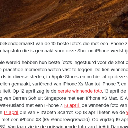
 bekendgemaakt van de 10 beste foto's die met een iPhone 
chapsfoto die is gemaakt voor deze Shot on iPhone-wedstrij
le wereld hebben hun beste foto’s ingestuurd voor de Shot o
 prachtige momenten weten vast te leggen. De tien winnende 
s in diverse steden, in Apple Stores en nu hier al op deze si
ellen gemaakt, variërend van iPhone Xs Max tot iPhone 7, e
teit. Op 12 april zag je de
eerste winnende foto
, 13 april de
g van Darren Soh uit Singapore met een iPhone XS Max. 15 A
 Wit-Rusland met een iPhone 7,
16 april
de winnende foto van D
en
17 april
die van Elizabeth Scarrot. Op 18 april lieten we de
 met een iPhone XS (IG: @andrewgriswold). Op vrijdag 19 ap
(VS). Vandaag zie je de prijswinnende foto van LieAdi Darma