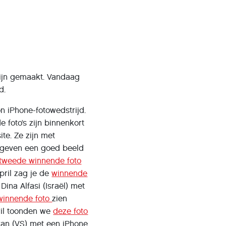
zijn gemaakt. Vandaag
d.
n iPhone-fotowedstrijd.
foto’s zijn binnenkort
te. Ze zijn met
n geven een goed beeld
tweede winnende foto
pril zag je de
winnende
ina Alfasi (Israël) met
winnende foto
zien
ril toonden we
deze foto
wan (VS) met een iPhone