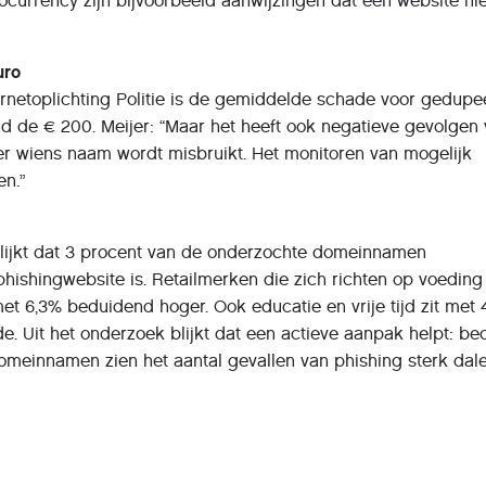
currency zijn bijvoorbeeld aanwijzingen dat een website nie
uro
ernetoplichting Politie is de gemiddelde schade voor gedup
 de € 200. Meijer: “Maar het heeft ook negatieve gevolgen 
ler wiens naam wordt misbruikt. Het monitoren van mogelijk
en.”
lijkt dat 3 procent van de onderzochte domeinnamen
phishingwebsite is. Retailmerken die zich richten op voeding
t 6,3% beduidend hoger. Ook educatie en vrije tijd zit met 
. Uit het onderzoek blijkt dat een actieve aanpak helpt: bed
omeinnamen zien het aantal gevallen van phishing sterk dale