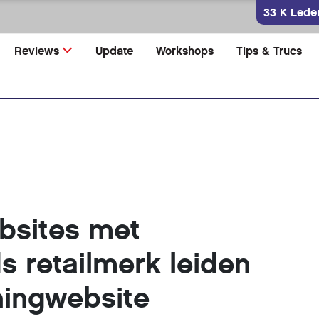
33 K Lede
Reviews
Update
Workshops
Tips & Trucs
ebsites met
s retailmerk leiden
hingwebsite