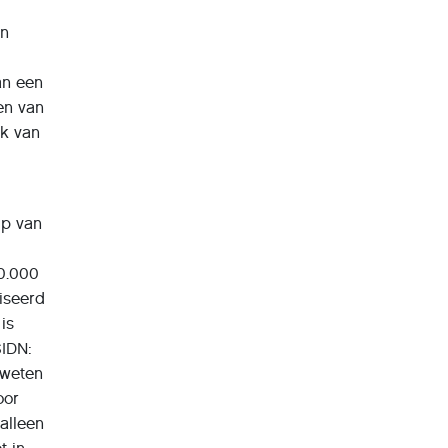
an
an een
ten van
ik van
lp van
20.000
iseerd
 is
SIDN:
 weten
oor
alleen