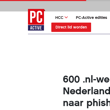
Ga
direct
naar
HCC
PC-Active edities
inhoud
Direct lid worden
600 .nl-w
Nederland
naar phis