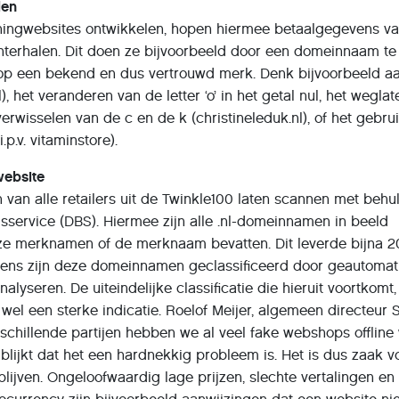
len
hingwebsites ontwikkelen, hopen hiermee betaalgegevens v
hterhalen. Dit doen ze bijvoorbeeld door een domeinnaam te
kt op een bekend en dus vertrouwd merk. Denk bijvoorbeeld a
), het veranderen van de letter ‘o’ in het getal nul, het wegla
erwisselen van de c en de k (christineleduk.nl), of het gebru
p.v. vitaminstore).
website
van alle retailers uit de Twinkle100 laten scannen met behu
rvice (DBS). Hiermee zijn alle .nl-domeinnamen in beeld
eze merknamen of de merknaam bevatten. Dit leverde bijna 
ens zijn deze domeinnamen geclassificeerd door geautomat
alyseren. De uiteindelijke classificatie die hieruit voortkomt,
el een sterke indicatie. Roelof Meijer, algemeen directeur 
schillende partijen hebben we al veel fake webshops offline
 blijkt dat het een hardnekkig probleem is. Het is dus zaak v
lijven. Ongeloofwaardig lage prijzen, slechte vertalingen en 