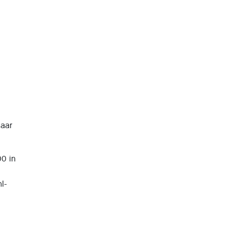
naar
0 in
l-