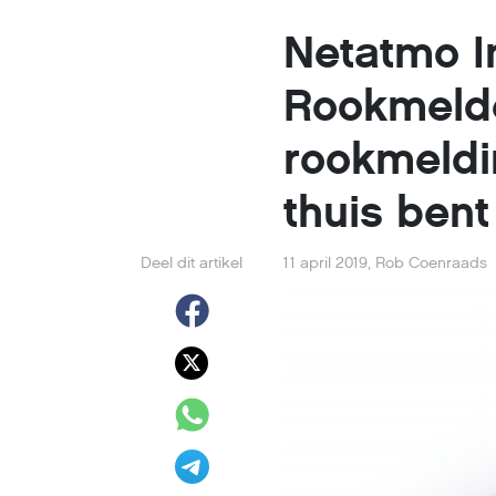
Netatmo In
Rookmelde
rookmeldin
thuis bent
Deel dit artikel
11 april 2019
,
Rob Coenraads