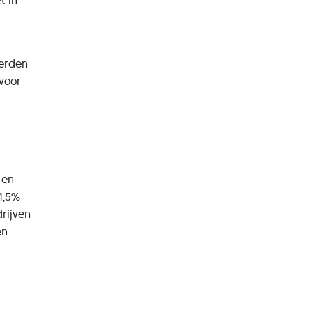
t in
eerden
voor
 en
4,5%
rijven
n.