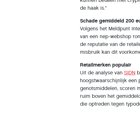
kunnen betalen met crypto
de haak is.”
Schade gemiddeld 200 e
Volgens het Meldpunt Int
van een nep-webshop rond
de reputatie van de retai
misbruik kan dit voorkom
Retailmerken populair
Uit de analyse van
SIDN
b
hoogstwaarschijnlijk een 
genotsmiddelen, scoren me
ruim boven het gemiddelde
die optreden tegen typod