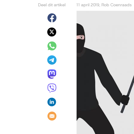
Deel dit artikel
11 april 2019
,
Rob Coenraads