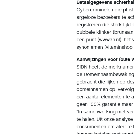
Betaalgegevens achterha
Cybercriminelen die phis
argeloze bezoekers te ac
registreren die sterk lij
dubbele klinker (brunaa.nl
een punt (wwwah.nl), het v
synoniemen (vitaminshop i.
Aanwijzingen voor foute 
SIDN heeft de merknamen 
de Domeinnaambewakingsse
gebracht die lijken op d
domeinnamen op. Vervolg
een aantal elementen te an
geen 100% garantie maar w
“In samenwerking met ver
te halen. Uit onze analyse
consumenten om alert te b