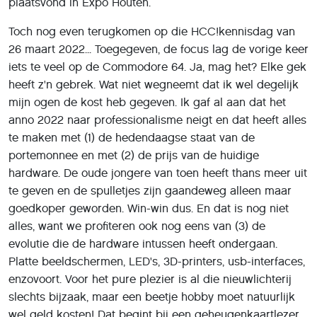
plaatsvond in Expo Houten.
Toch nog even terugkomen op die HCC!kennisdag van
26 maart 2022... Toegegeven, de focus lag de vorige keer
iets te veel op de Commodore 64. Ja, mag het? Elke gek
heeft z'n gebrek. Wat niet wegneemt dat ik wel degelijk
mijn ogen de kost heb gegeven. Ik gaf al aan dat het
anno 2022 naar professionalisme neigt en dat heeft alles
te maken met (1) de hedendaagse staat van de
portemonnee en met (2) de prijs van de huidige
hardware. De oude jongere van toen heeft thans meer uit
te geven en de spulletjes zijn gaandeweg alleen maar
goedkoper geworden. Win-win dus. En dat is nog niet
alles, want we profiteren ook nog eens van (3) de
evolutie die de hardware intussen heeft ondergaan.
Platte beeldschermen, LED's, 3D-printers, usb-interfaces,
enzovoort. Voor het pure plezier is al die nieuwlichterij
slechts bijzaak, maar een beetje hobby moet natuurlijk
wel geld kosten! Dat begint bij een geheugenkaartlezer