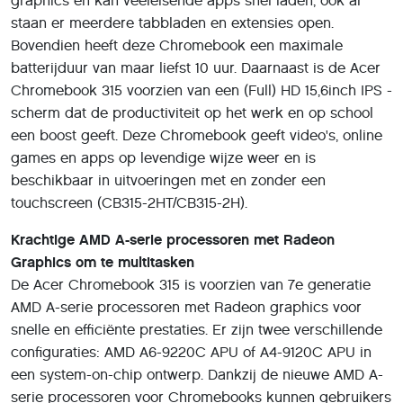
graphics en kan veeleisende apps snel laden, ook al
staan er meerdere tabbladen en extensies open.
Bovendien heeft deze Chromebook een maximale
batterijduur van maar liefst 10 uur. Daarnaast is de Acer
Chromebook 315 voorzien van een (Full) HD 15,6inch IPS -
scherm dat de productiviteit op het werk en op school
een boost geeft. Deze Chromebook geeft video's, online
games en apps op levendige wijze weer en is
beschikbaar in uitvoeringen met en zonder een
touchscreen (CB315-2HT/CB315-2H).
Krachtige AMD A-serie processoren met Radeon
Graphics om te multitasken
De Acer Chromebook 315 is voorzien van 7e generatie
AMD A-serie processoren met Radeon graphics voor
snelle en efficiënte prestaties. Er zijn twee verschillende
configuraties: AMD A6-9220C APU of A4-9120C APU in
een system-on-chip ontwerp. Dankzij de nieuwe AMD A-
serie processoren voor Chromebooks kunnen gebruikers