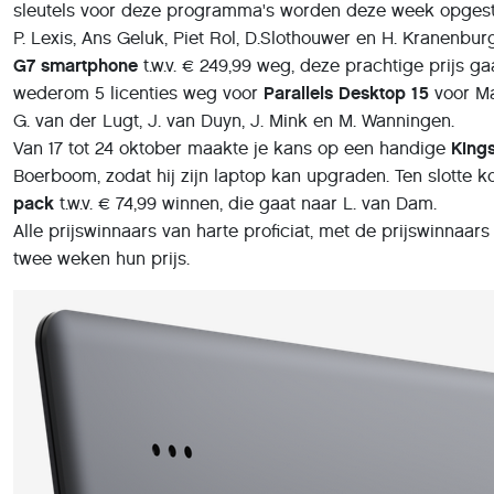
sleutels voor deze programma's worden deze week opgest
P. Lexis, Ans Geluk, Piet Rol, D.Slothouwer en H. Kranenb
G7 smartphone
t.w.v. € 249,99 weg, deze prachtige prijs g
wederom 5 licenties weg voor
Parallels Desktop 15
voor Mac
G. van der Lugt, J. van Duyn, J. Mink en M. Wanningen.
Van 17 tot 24 oktober maakte je kans op een handige
King
Boerboom, zodat hij zijn laptop kan upgraden. Ten slotte k
pack
t.w.v. € 74,99 winnen, die gaat naar L. van Dam.
Alle prijswinnaars van harte proficiat, met de prijswinna
twee weken hun prijs.