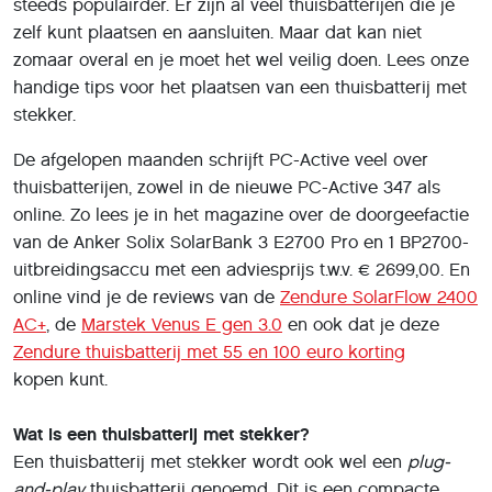
steeds populairder. Er zijn al veel thuisbatterijen die je
zelf kunt plaatsen en aansluiten. Maar dat kan niet
zomaar overal en je moet het wel veilig doen. Lees onze
handige tips voor het plaatsen van een thuisbatterij met
stekker.
De afgelopen maanden schrijft PC-Active veel over
thuisbatterijen, zowel in de nieuwe PC-Active 347 als
online. Zo lees je in het magazine over de doorgeefactie
van de Anker Solix SolarBank 3 E2700 Pro en 1 BP2700-
uitbreidingsaccu met een adviesprijs t.w.v. € 2699,00. En
online vind je de reviews van de
Zendure SolarFlow 2400
AC+
, de
Marstek Venus E gen 3.0
en ook dat je deze
Zendure thuisbatterij met 55 en 100 euro korting
kopen kunt.
Wat is een thuisbatterij met stekker?
Een thuisbatterij met stekker wordt ook wel een
plug-
and-play
thuisbatterij genoemd. Dit is een compacte