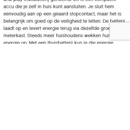
accu die je zelf in huis kunt aansluiten. Je sluit hem
eenvoudig aan op een geaard stopcontact, maar het is
belangrijk om goed op de veiligheid te letten. De batterij
laadt op en levert energie terug via dezelfde groep in de
meterkast. Steeds meer huishoudens wekken hun eigen
energie op. Met een thuisbatterij kun je die energie
opslaan, zodat je die later kunt gebruiken. Over de
brandveiligheid van dit soort batterijen is echter nog
weinig bekend. En wie beter dan
brandweer.nl
kan je
daarover informeren?
Wat is de beste plek voor de thuisbatterij?
1. De batterij moet goed bereikbaar zijn en het liefst op
de begane grond staan.
2. Hij is gevoelig voor schommelingen in temperatuur,
dus de ruimte moet een stabiele temperatuur hebben.
3. Zorg voor voldoende vrije ruimte om de batterij, zodat
hij goed kan koelen.