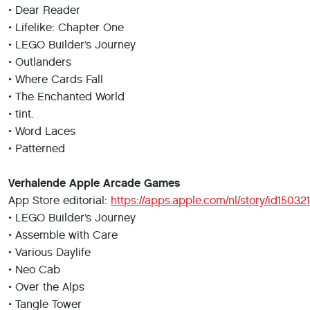
• Dear Reader
• Lifelike: Chapter One
• LEGO Builder’s Journey
• Outlanders
• Where Cards Fall
• The Enchanted World
• tint.
• Word Laces
• Patterned
Verhalende Apple Arcade Games
App Store editorial:
https://apps.apple.com/nl/story/id15032
• LEGO Builder’s Journey
• Assemble with Care
• Various Daylife
• Neo Cab
• Over the Alps
• Tangle Tower