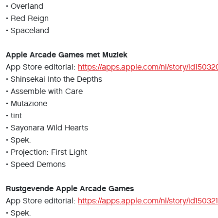
• Overland
• Red Reign
• Spaceland
Apple Arcade Games met Muziek
App Store editorial:
https://apps.apple.com/nl/story/id1503
• Shinsekai Into the Depths
• Assemble with Care
• Mutazione
• tint.
• Sayonara Wild Hearts
• Spek.
• Projection: First Light
• Speed Demons
Rustgevende Apple Arcade Games
App Store editorial:
https://apps.apple.com/nl/story/id150321
• Spek.