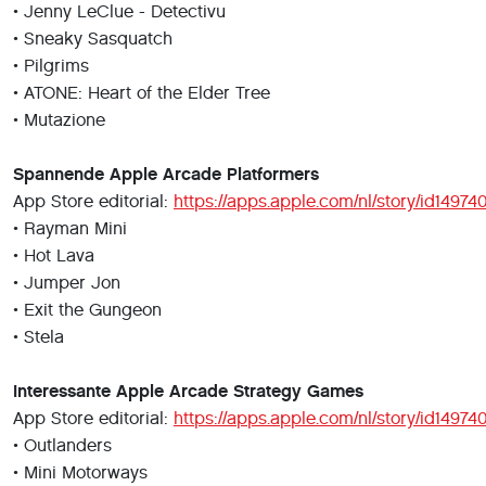
• Jenny LeClue - Detectivu
• Sneaky Sasquatch
• Pilgrims
• ATONE: Heart of the Elder Tree
• Mutazione
Spannende Apple Arcade Platformers
App Store editorial:
https://apps.apple.com/nl/story/id1497
• Rayman Mini
• Hot Lava
• Jumper Jon
• Exit the Gungeon
• Stela
Interessante Apple Arcade Strategy Games
App Store editorial:
https://apps.apple.com/nl/story/id14974
• Outlanders
• Mini Motorways