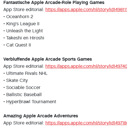
Fantastische Apple Arcade-Role Playing Games
App Store editorial:
https://apps.apple.com/nl/story/id14981
• Oceanhorn 2
• King's League II
• Unleash the Light
• Takeshi en Hiroshi
• Cat Quest II
Verbluffende Apple Arcade Sports Games
App Store editorial:
https://apps.apple.com/nl/story/id1497
• Ultimate Rivals NHL
• Skate City
• Sociable Soccer
• Ballistic Baseball
• HyperBrawl Tournament
Amazing Apple Arcade Adventures
App Store editorial:
https://apps.apple.com/nl/story/id14971