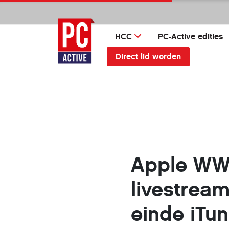
Ga
direct
naar
HCC
PC-Active edities
inhoud
Direct lid worden
Apple WW
livestrea
einde iTu