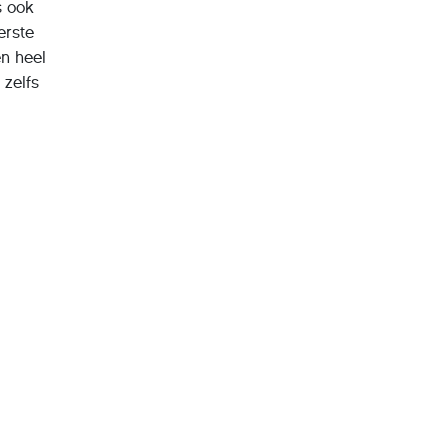
s ook
erste
en heel
 zelfs