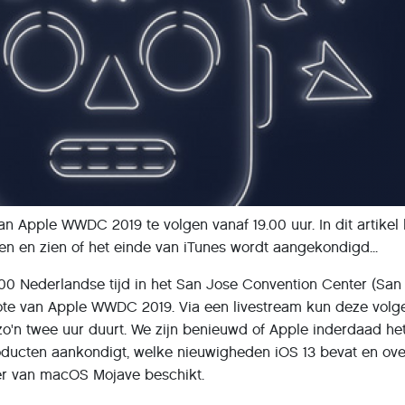
n Apple WWDC 2019 te volgen vanaf 19.00 uur. In dit artikel 
ken en zien of het einde van iTunes wordt aangekondigd...
00 Nederlandse tijd in het San Jose Convention Center (San
ynote van Apple WWDC 2019. Via een livestream kun deze volg
 zo'n twee uur duurt. We zijn benieuwd of Apple inderdaad he
ducten aankondigt, welke nieuwigheden iOS 13 bevat en ove
er van macOS Mojave beschikt.