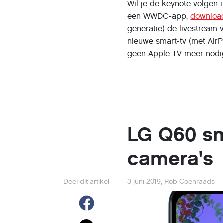
Wil je de keynote volgen i
een WWDC-app,
download
generatie) de livestream 
nieuwe smart-tv (met Air
geen Apple TV meer nodi
LG Q60 s
camera's
Deel dit artikel
3 juni 2019
,
Rob Coenraads