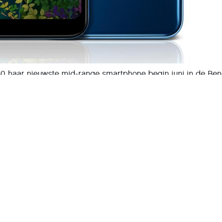
0 haar nieuwste mid-range smartphone begin juni in de Ben
 met vier camera’s, 3D-geluid en vele slimme features en e
n de kleur New Morrocan Blue.
tphonemerken focust LG met bepaalde toestellen op de came
 lange batterijduur is voor veel mensen een goede camera
Daarom heeft LG Electronics de Q60 ontwikkeld: een
tphone met maar liefst vier camera’s.
 display met een beeldverhouding van 19:9, maar het is geen
kt hij over een 2,0GHz-processor, 3 GB aan werkgeheugen e
 je kunt uitbreiden tot liefst 2 TB via een micro-sd-kaart.