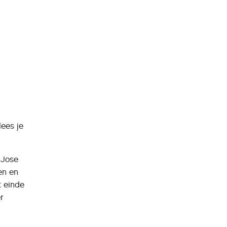
lees je
 Jose
en en
t einde
r