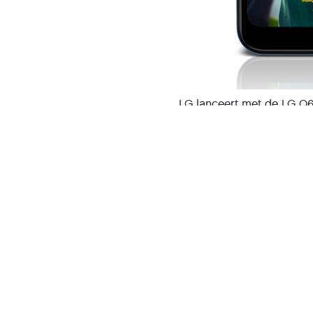
LG lanceert met de LG Q6
De Q60 is een smartphone
adviesprijs van € 279,- i
Net als veel andere smar
Naast een goed scherm en
namelijk ook belangrijk. 
gebruiksvriendelijke smar
Specificaties
De Q60 heeft een 6,26inch
hd-scherm. Verder beschi
GB aan opslaggeheugen dat