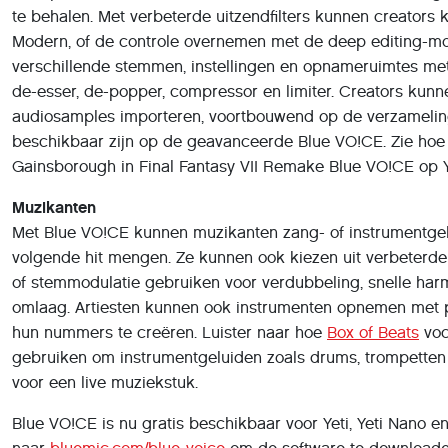
te behalen. Met verbeterde uitzendfilters kunnen creators k
Modern, of de controle overnemen met de deep editing-mo
verschillende stemmen, instellingen en opnameruimtes met
de-esser, de-popper, compressor en limiter. Creators kun
audiosamples importeren, voortbouwend op de verzamelin
beschikbaar zijn op de geavanceerde Blue VO!CE. Zie ho
Gainsborough in Final Fantasy VII Remake Blue VO!CE op Ye
Muzikanten
Met Blue VO!CE kunnen muzikanten zang- of instrumentgel
volgende hit mengen. Ze kunnen ook kiezen uit verbeterde 
of stemmodulatie gebruiken voor verdubbeling, snelle har
omlaag. Artiesten kunnen ook instrumenten opnemen met 
hun nummers te creëren. Luister naar hoe
Box of Beats
voc
gebruiken om instrumentgeluiden zoals drums, trompetten e
voor een live muziekstuk.
Blue VO!CE is nu gratis beschikbaar voor Yeti, Yeti Nano 