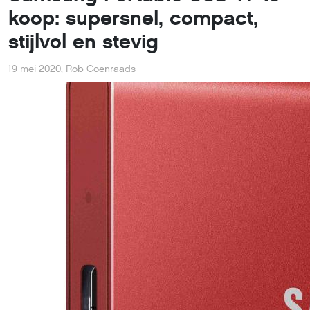
koop: supersnel, compact,
stijlvol en stevig
19 mei 2020
,
Rob Coenraads