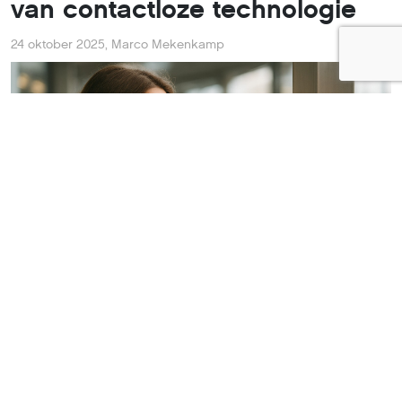
van contactloze technologie
24 oktober 2025
,
Marco Mekenkamp
De nieuwe CR15-standaard van de NFC Forum vergroot
de reikwijdte van contactloze communicatie tot 20
millimeter – vier keer verder dan voorheen. Dat betekent
minder gefrunnik bij toegangspoorten en