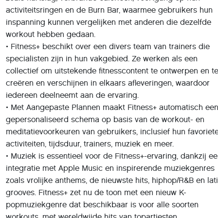
gepersonaliseerd schema op basis van de workout- en
meditatievoorkeuren van gebruikers, inclusief hun favoriet
activiteiten, tijdsduur, trainers, muziek en meer.
• Muziek is essentieel voor de Fitness+-ervaring, dankzij e
integratie met Apple Music en inspirerende muziekgenres
zoals vrolijke anthems, de nieuwste hits, hiphop/R&B en lat
grooves. Fitness+ zet nu de toon met een nieuw K-
popmuziekgenre dat beschikbaar is voor alle soorten
workouts, met wereldwijde hits van topartiesten.
• De Artist Spotlight-serie, die complete workout-
afspeellijsten aan één artiest wijdt, bevat muziek van 's
werelds grootste artiesten, waaronder Taylor Swift, Beyoncé
BTS, Selena Gomez en Coldplay.
• Time to Walk is Apple's audio-ervaring op iPhone en App
Watch en ontworpen om mensen te helpen vaker te
wandelen. Het stelt gebruikers in staat om te wandelen me
enkele van 's werelds meest interessante en invloedrijke
mensen terwijl ze verhalen, foto's en liedjes delen,