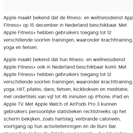
Apple Fitness+ ook in Nederland beschikbaar komt. Met
Apple Fitness+ hebben gebruikers toegang tot 12
verschillende soorten trainingen, waaronder krachttraining,
yoga, HIIT, pilates, dans, fietsen, kickboksen en meditatie,
met ondertitels van vijf tot 45 minuten op iPhone, iPad en
Apple TV. Met Apple Watch of AirPods Pro 3 kunnen
gebruikers persoonlijke statistieken rechtstreeks op het
scherm bekijken, zoals hartslag, verbrande calorieën,
voortgang op hun activiteitenringen en de Burn Bar.
Hieronder vind je de details en meer info + beeld vind je
hier
. Helaas zal de Nederlandse taal dan nog niet
ondersteund worden, we hopen wel op termijn.
Apple Fitness+ details
• Apple Fitness+ wordt op 15 december gelanceerd in
meerdere landen, waaronder Nederland, als onderdeel van
de grootste uitbreiding van de dienst sinds de lancering vij
jaar geleden.
• Met deze uitbreiding krijgen gebruikers in 49 landen en