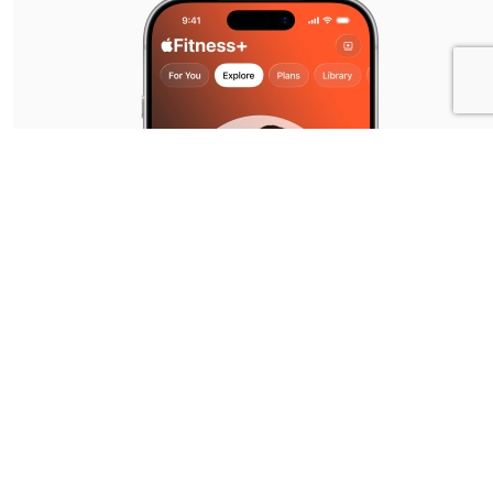
Prijzen en beschikbaarheid
• Apple Fitness+ is beschikbaar voor € 9,99 per maand of 
79,99 per jaar en kan worden gedeeld met maximaal vijf
andere gezinsleden.
• Vind Fitness+ in de Fitness-app op de iPhone, waar
gebruikers al hun trainingen en activiteiten kunnen
bijhouden. Gebruikers hebben ook toegang tot Fitness+ op