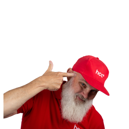
Ik kreeg een mailtje binnen. Zo op het eerste gezicht - en 
gezien het artwork - afkomstig van Bol.com. Ik word bij
voornaam benoemd, dus dat lijkt in orde te zijn. Het koopje
"Een paar sneakers voor minder dan 10 euro." Gek, ik ken
Bol.com niet zo van de koopjes, maar vooruit...
Na te hebben doorgeklikt zie ik een voor mij interessant p
sportschoenen van Acics. Ik check dat op de website van