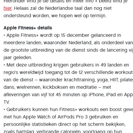
regio's wereldwijd toegang tot de 12 verschillende workout
van de dienst – waaronder krachttraining, yoga, HIIT, pilate
dans, wielrennen, kickboksen en meditatie – met
afleveringen van vijf tot 45 minuten op iPhone, iPad en App
TV.
• Gebruikers kunnen hun Fitness+ workouts een boost gev
met hun Apple Watch of AirPods Pro 3 gebruiken en
persoonlijke statistieken direct op het scherm bekijken,
zoals hartslag, verbrande calorieën, voortgang op hun
activiteitsringen en de Burn Bar, waarmee gebruikers hun
inspanning kunnen vergelijken met anderen die dezelfde
workout hebben gedaan.
• Fitness+ beschikt over een divers team van trainers die
specialisten zijn in hun vakgebied. Ze werken als een
collectief om uitstekende fitnesscontent te ontwerpen en t
creëren en verschijnen in elkaars afleveringen, waardoor
iedereen deelneemt aan de ervaring.
• Met Aangepaste Plannen maakt Fitness+ automatisch ee