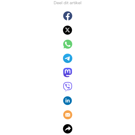
Apple Fitness+ op 15
december in Nederland
beschikbaar
8 december 2025
,
Rob Coenraads