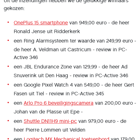
Uit de inzendingen hebben we de gelukkige winnaars
gekozen:
OnePlus 15 smartphone
van 949,00 euro - de heer
Ronald Jense uit Ridderkerk
een Ring Alarmsysteem ter waarde van 249,99 euro -
de heer A. Veldman uit Castricum - review in PC-
Active 346
een JBL Endurance Zone van 129,99 - de heer Ad
Snuverink uit Den Haag - review in PC-Active 346
een Google Pixel Watch 4 van 549,00 - de heer Gert
Fasen uit Tiel - review in PC-Active 345
een
Arlo Pro 6 beveiligingscamera
van 200,00 euro -
Johan van de Plasse uit Epe -
een
Shuttle DN11H9 mini-pc
van 979,00 euro - de
heer Pierre Lommen uit Velden
een
Logitech MX Mechanical toetsenbord
van 179,00