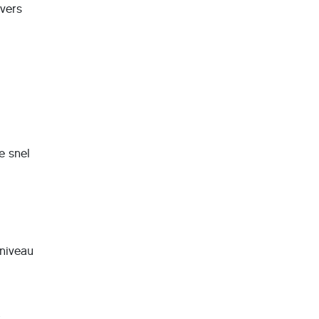
rvers
e snel
 niveau
-