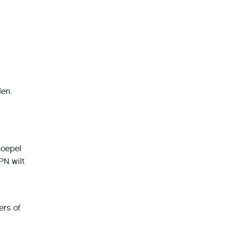
den.
soepel
PN wilt
ers of