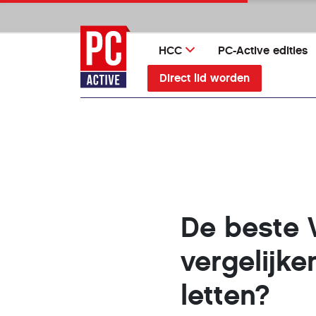
Ga
direct
naar
HCC
PC-Active edities
inhoud
Direct lid worden
De beste 
vergelijke
letten?