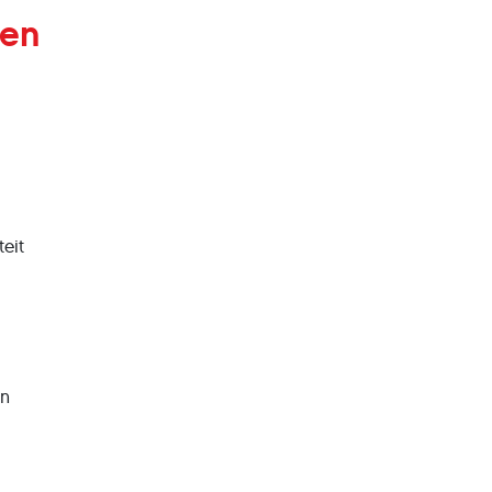
gen
eit
en