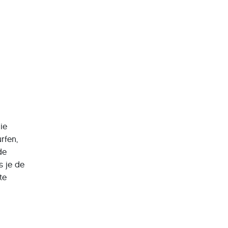
ie
urfen,
de
s je de
te