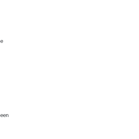
de
 een