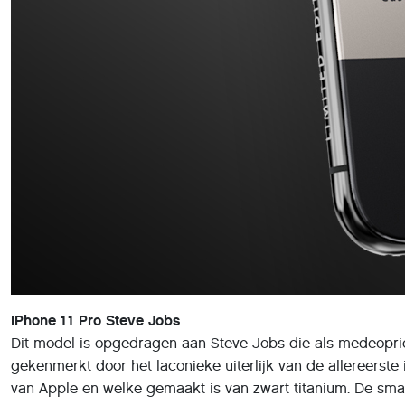
iPhone 11 Pro Steve Jobs
Dit model is opgedragen aan Steve Jobs die als medeopric
gekenmerkt door het laconieke uiterlijk van de allereerste 
van Apple en welke gemaakt is van zwart titanium. De sma