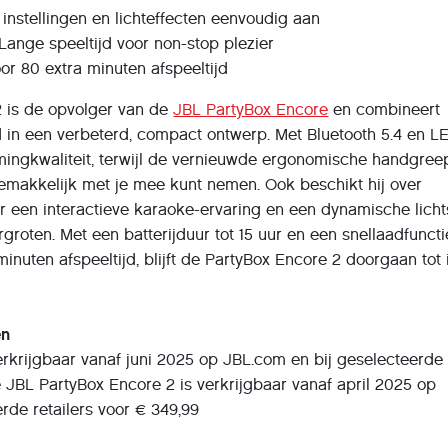
instellingen en lichteffecten eenvoudig aan
– Lange speeltijd voor non-stop plezier
oor 80 extra minuten afspeeltijd
 is de opvolger van de
JBL PartyBox Encore
en combineert
d in een verbeterd, compact ontwerp. Met Bluetooth 5.4 en L
amingkwaliteit, terwijl de vernieuwde ergonomische handgree
gemakkelijk met je mee kunt nemen. Ook beschikt hij over
r een interactieve karaoke-ervaring en een dynamische lich
groten. Met een batterijduur tot 15 uur en een snellaadfunct
inuten afspeeltijd, blijft de PartyBox Encore 2 doorgaan tot 
en
rkrijgbaar vanaf juni 2025 op JBL.com en bij geselecteerde
De JBL PartyBox Encore 2 is verkrijgbaar vanaf april 2025 op
rde retailers voor € 349,99