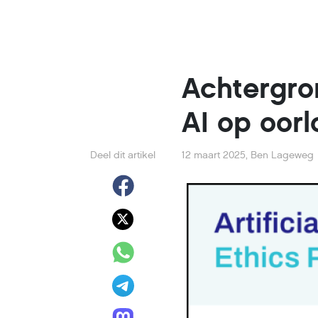
Achtergro
AI op oor
Deel dit artikel
12 maart 2025
,
Ben Lageweg