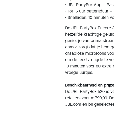
• JBL PartyBox App – Pas 
• Tot 15 uur batterijduur 
• Snelladen: 10 minuten v
De JBL PartyBox Encore 2
hetzelfde krachtige gelui
geniet je van prima stre
ervoor zorgt dat je hem 
draadloze microfoons voo
om de feestvreugde te ver
10 minuten voor 80 extra m
vroege uurtjes.
Beschikbaarheid en prijz
De JBL PartyBox 520 is ve
retailers voor € 799,99. 
JBL.com en bij geselectee