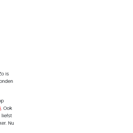
o is
vonden
op
6
. Ook
liefst
ker. Nu