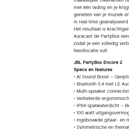
makkelijker meenemen naar
met één lading en je krijg
genieten van je muziek en
in real-time geanalyseer
Het resultaat is krachtig
Auracast de PartyBox ee
zodat je een volledig ver
feestlocatie vult.
JBL PartyBox Encore 2
Specs en features
• AI Sound Boost – Geopt
• Bluetooth 5.4 met LE Au
• Multi-speaker connecti
• Verbeterde ergonomisc
• IPX4-spatwaterdicht – 
• 100 watt uitgangsvermo
• Ingebouwde gitaar- en 
• Symmetrische en themat