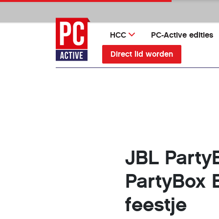
Ga
direct
naar
HCC
PC-Active edities
inhoud
Direct lid worden
JBL Party
PartyBox 
feestje