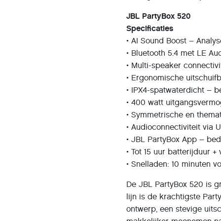
JBL PartyBox 520
Specificaties
• AI Sound Boost – Analys
• Bluetooth 5.4 met LE Au
• Multi-speaker connecti
• Ergonomische uitschuif
• IPX4-spatwaterdicht – 
• 400 watt uitgangsvermo
• Symmetrische en themat
• Audioconnectiviteit via 
• JBL PartyBox App – bed
• Tot 15 uur batterijduur 
• Snelladen: 10 minuten vo
De JBL PartyBox 520 is gr
lijn is de krachtigste Par
ontwerp, een stevige uit