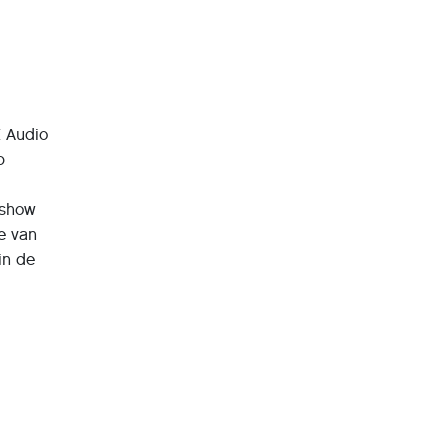
E Audio
p
tshow
ie van
in de