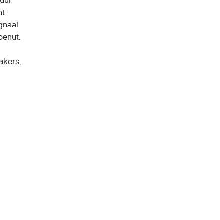
 uur
nt
ignaal
benut.
akers,