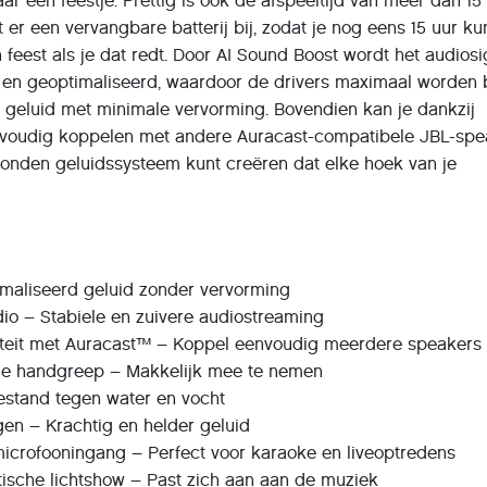
 een feestje. Prettig is ook de afspeeltijd van meer dan 15
t er een vervangbare batterij bij, zodat je nog eens 15 uur ku
 feest als je dat redt. Door AI Sound Boost wordt het audios
d en geoptimaliseerd, waardoor de drivers maximaal worden 
er geluid met minimale vervorming. Bovendien kan je dankzij
nvoudig koppelen met andere Auracast-compatibele JBL-spe
bonden geluidssysteem kunt creëren dat elke hoek van je
imaliseerd geluid zonder vervorming
dio – Stabiele en zuivere audiostreaming
viteit met Auracast™ – Koppel eenvoudig meerdere speakers
he handgreep – Makkelijk mee te nemen
Bestand tegen water en vocht
gen – Krachtig en helder geluid
microfooningang – Perfect voor karaoke en liveoptredens
ische lichtshow – Past zich aan aan de muziek