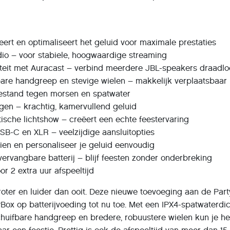
eert en optimaliseert het geluid voor maximale prestaties
dio – voor stabiele, hoogwaardige streaming
viteit met Auracast – verbind meerdere JBL-speakers draadl
bare handgreep en stevige wielen – makkelijk verplaatsbaar
bestand tegen morsen en spatwater
gen – krachtig, kamervullend geluid
ische lichtshow – creëert een echte feestervaring
USB-C en XLR – veelzijdige aansluitopties
ien en personaliseer je geluid eenvoudig
+ vervangbare batterij – blijf feesten zonder onderbreking
or 2 extra uur afspeeltijd
oter en luider dan ooit. Deze nieuwe toevoeging aan de Par
tyBox op batterijvoeding tot nu toe. Met een IPX4-spatwaterdi
schuifbare handgreep en bredere, robuustere wielen kun je h